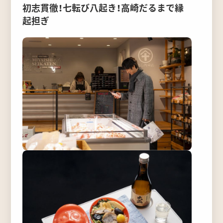
初志貫徹！七転び八起き！高崎だるまで縁
起担ぎ