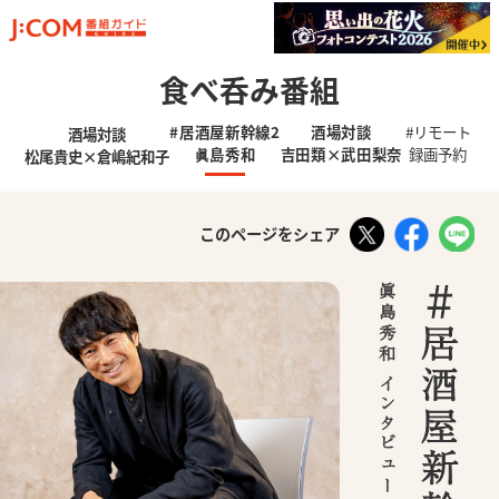
食べ呑み番組
#居酒屋新幹線2
酒場対談
#リモート
酒場対談
眞島秀和
吉田類×武田梨奈
録画予約
松尾貴史×倉嶋紀和子
Twitter
Facebook
このページをシェア