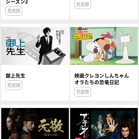
シーズン2
見放題
見放題
御上先生
映画クレヨンしんちゃん
オラたちの恐竜日記
見放題
見放題