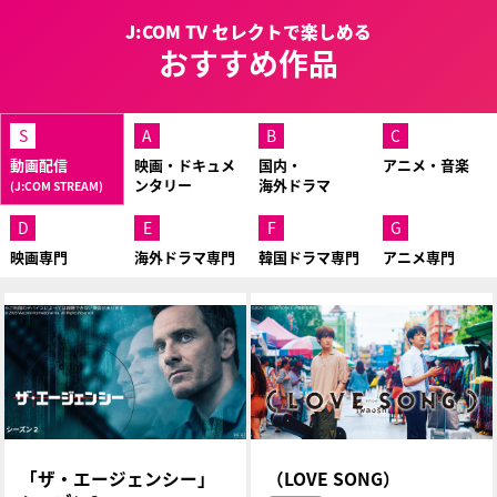
J:COM TV セレクトで楽しめる
おすすめ作品
S
A
B
C
動画配信
映画・ドキュメ
国内・
アニメ・音楽
ンタリー
海外ドラマ
(J:COM STREAM)
D
E
F
G
映画専門
海外ドラマ専門
韓国ドラマ専門
アニメ専門
「ザ・エージェンシー」
（LOVE SONG）