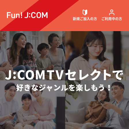
J:COM TV
パック
料金
Sパックで
8つの
パック変更
変更方法
プラン
TELASA
セレクト
無料
選べるパック
が見られる
新規ご加入
の方
ご利用中
の方
契約内容確認・変更
:
J
COM
T
V
セレ
ク
ト
で
お困りごと解決・よくあるご質問
好きなジャンルを楽しもう！
ウェブメール
マガジン