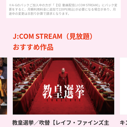
※A-Gのパックご加入中の方が「【S】動画配信(J:COM STREAM)」にパック変
更をすると、月額利用料金に追加で220円(税込)が必要になる場合があり、月
途中の変更は日割り計算で請求となります。
J:COM STREAM（見放題）
おすすめ作品
フ・ファインズ主
キングダム 大将軍の帰還