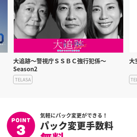
大追跡～警視庁ＳＳＢＣ強行犯係～
大
Season2
TELASA
TE
気軽にパック変更ができる！
パック変更手数料