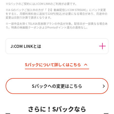
※Sパックのご契約にはJ:COM LINKのご利用が必要です。
※A-Gのパックご加入中の方が「【S】動画配信(J:COM STREAM)」にパック変更
をすると、月額利用料金に追加で220円(税込)が必要になる場合があり、月途中の
変更は日割り計算で請求となります。
※一部作品を除くTELASA見放題プランの作品が対象。配信日が一部異なる場合あ
り。特典の映画館クーポンおよびPontaポイント還元の適用なし。
J:COM LINKとは
Sパックについて詳しくはこちら
Sパックへの変更はこちら
さらに！Sパックなら