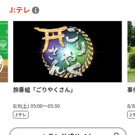
J:テレ
旅番組「ごりやくさん」
事
8/8(土) 05:00〜05:30
8/8
J:テレ
J: