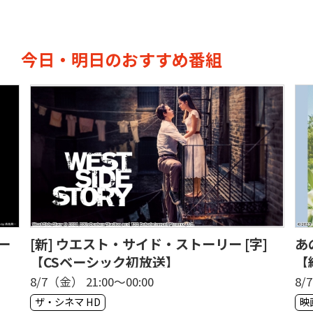
今日・明日のおすすめ番組
ー
[新] ウエスト・サイド・ストーリー [字]
あ
【CSベーシック初放送】
【
8/7（金） 21:00〜00:00
8/
ザ・シネマ HD
映