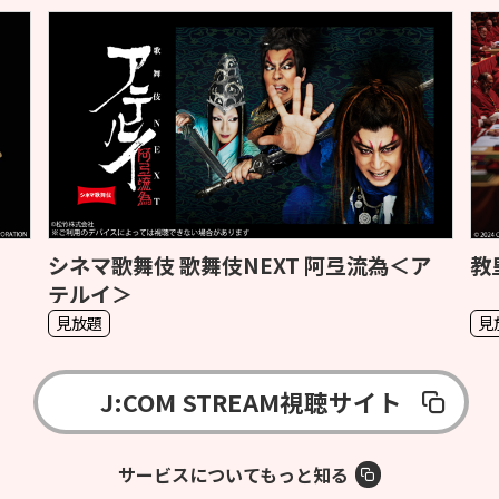
ア
教皇選挙
S
見放題
見
J:COM STREAM視聴サイト
サービスについてもっと知る