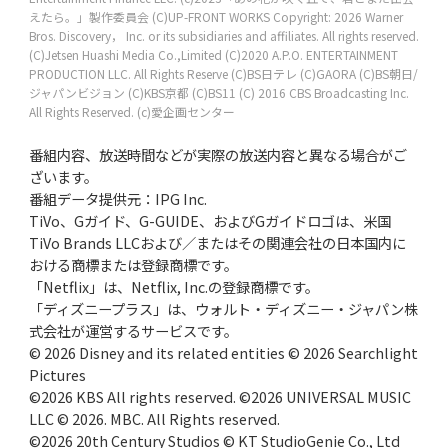
えたら。」製作委員会
(C)UP-FRONT WORKS
Copyright: 2026 Warner
Bros. Discovery， Inc. or its subsidiaries and affiliates. All rights reserved.
(C)Jetsen Huashi Media Co.,Limited
(C)2020 A.P.O. ENTERTAINMENT
PRODUCTION LLC. All Rights Reserve
(C)BS日テレ
(C)GAORA
(C)BS朝日/
ジャパンビジョン
(C)KBS京都
(C)BS11
(C) 2016 CBS Broadcasting Inc.
All Rights Reserved.
(c)愛企画センター
番組内容、放送時間などが実際の放送内容と異なる場合がご
ざいます。
番組データ提供元：IPG Inc.
TiVo、Gガイド、G-GUIDE、およびGガイドロゴは、米国
TiVo Brands LLCおよび／またはその関連会社の日本国内に
おける商標または登録商標です。
「Netflix」は、Netflix, Inc.の登録商標です。
「ディズニープラス」は、ウォルト・ディズニー・ジャパン株
式会社が運営するサービスです。
© 2026 Disney and its related entities © 2026 Searchlight
Pictures
©2026 KBS All rights reserved. ©2026 UNIVERSAL MUSIC
LLC © 2026. MBC. All Rights reserved.
©2026 20th Century Studios © KT StudioGenie Co., Ltd