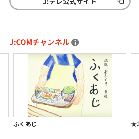
J:テレ公式サイト
J:COMチャンネル
ふくあじ
★