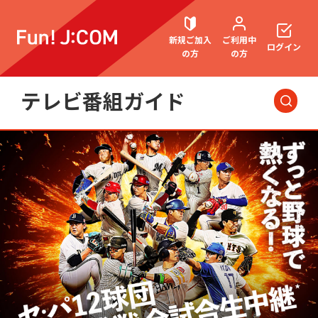
新規ご加入
ご利用中
ログイン
の方
の方
テレビ番組ガイド
契約内容確認・変更
今日・明日の
番組
洋画
お困りごと解決・よくあるご質問
邦画
海外ドラマ
国内ドラマ
アジアドラマ
ウェブメール
マガジン
スポーツ
アニメ・キッズ
音楽
エンタメ・
バラエティ