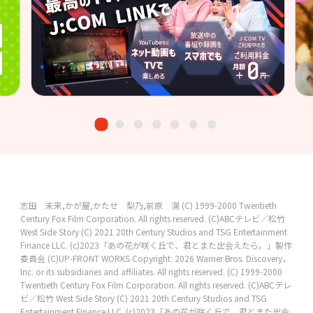
志田 未来,かが屋,かたせ 梨乃,前原 滉
(C) 1999-2000 Twentieth
Century Fox Film Corporation. All rights reserved.
(C)ABCテレビ／松竹
West Side Story (C) 2021 20th Century Studios and TSG Entertainment
Finance LLC.
(c)2023「あの花が咲く丘で、君とまた出会えたら。」製作
委員会
(C)UP-FRONT WORKS
Copyright: 2026 Warner Bros. Discovery，
Inc. or its subsidiaries and affiliates. All rights reserved.
(C) 1999-2000
Twentieth Century Fox Film Corporation. All rights reserved.
(C)ABCテレ
ビ／松竹
West Side Story (C) 2021 20th Century Studios and TSG
Entertainment Finance LLC.
(c)2023「あの花が咲く丘で、君とまた出会