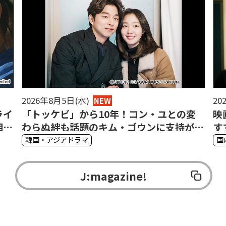
2026年8月5日(水)
20
NEW
ライ
「トッケビ」から10年！コン・ユとの変
映
相関
わらぬ絆も話題のキム・ゴウンに支持が集
す
まる理由
ド
韓国・アジアドラマ
国
J:magazine!