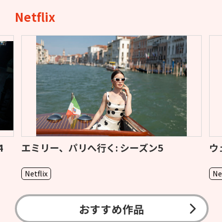
Netflix
4
エミリー、パリへ行く: シーズン5
ウ
Netflix
Ne
おすすめ作品