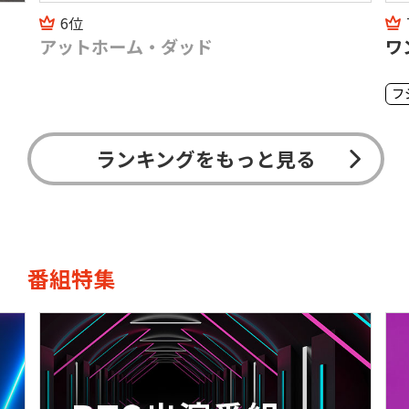
6位
アットホーム・ダッド
ワ
フ
ランキングをもっと見る
番組特集