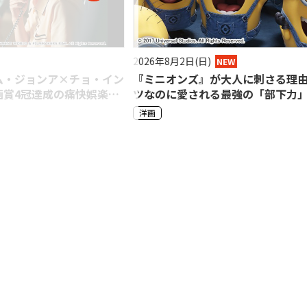
2026年7月29日(水)
NEW
が大人に刺さる理由――ポンコ
『トップガン』が今なお色あせない
る最強の「部下力」
ム・クルーズが体現する「王道は
い」映画の美学【小堺一機】
洋画