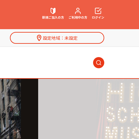
海外ドラマ
新規ご加入
の方
ご利用中
の方
ログイン
アニメ・キッズ
設定地域：
未設定
ネット動画
契約内容確認・変更
お困りごと解決・よくあるご質問
海外ドラマ
特集一覧
ウェブメール
マガジン
アニメ・キッズ
ネット動画