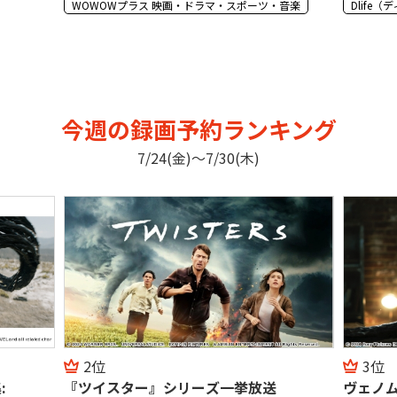
・音楽
Dlife（ディーライフ）
ザ・シネマ
今週の録画予約ランキング
7/24(金)〜7/30(木)
3位
4位
ヴェノム:レット・ゼア・ビー・カーネイ
フラン