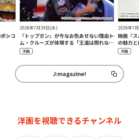
2026年7月27日(月)
2026年7
理由――ト
映画『スパイダーマン』トム・ホランド版
ファン
照れな
の魅力とは――新作『スパイダーマン：ブラン
ン・ヘ
ド・ニュー・デイ』公開前に歴代シリーズ
映し出
洋画
洋画
の系譜をひも解く
J:magazine!
洋画を視聴できるチャンネル