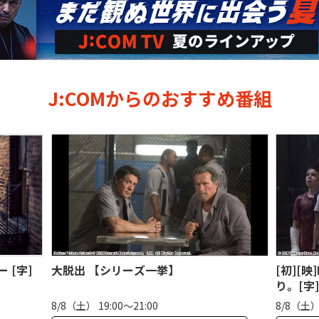
J:COMからのおすすめ番組
[初][映]IT/イット“それ”が見えたら、終わ
ランボー
り。[字]◆真夏のホラーナイト
8/8（土） 21:00〜23:25
8/8（土） 