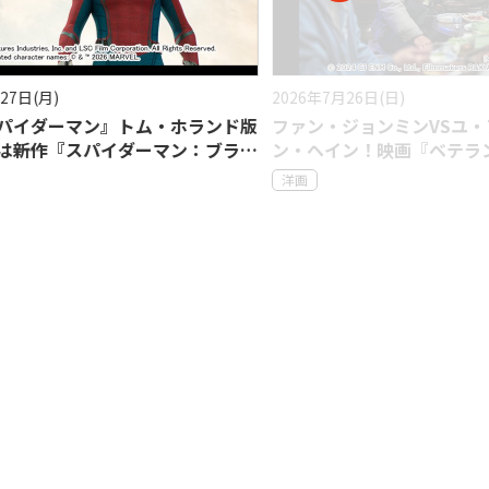
月26日(日)
2026年7月10日(金)
・ジョンミンVSユ・アイン、チョ
『ハイスクール・ミュージ
イン！映画『ベテラン』シリーズが
ゆりやんレトリィバァ×ak
す韓国社会の闇
ー
洋画