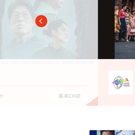
番組ジャンル
洋画
邦画
音
アニメ・キッズ
地域メディア
Jテレ