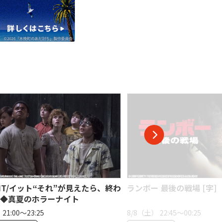
 最後の戦場 [字]
[初][映]フライトナイト/
夏の最恐ホラー・ナイト
22:45〜00:25
8/8（土） 23:25〜01:20