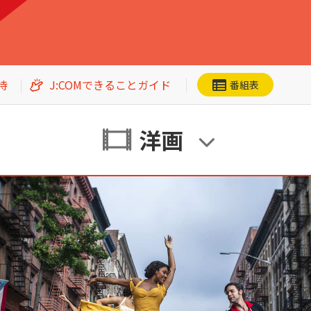
洋画
邦画
アジアドラマ
スポーツ
待
J:COMできることガイド
番組表
エンタメ・
バラエティ
ドキュメンタリー
・ホビー
洋画
ネット動画
CS番組一覧
洋画
邦画
加入者優待
アジアドラマ
スポーツ
エンタメ・
バラエティ
ドキュメンタリー
・ホビー