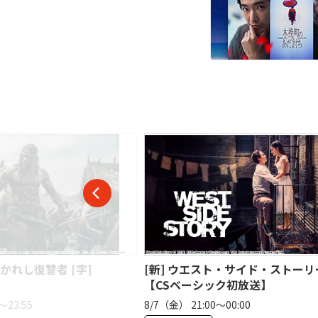
・サイド・ストーリー [字]
大脱出 【シリーズ一挙】
ク初放送】
00:00
8/8（土） 19:00〜21:00