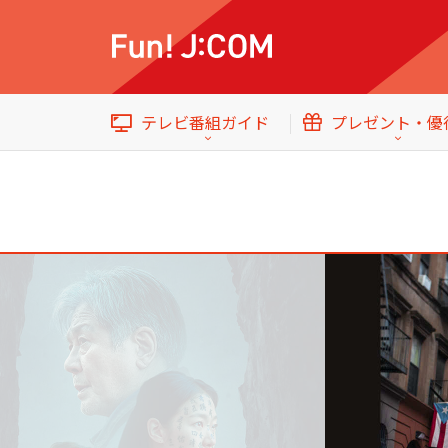
今日・明日の
番組
国内ドラマ
テレビ番組ガイド
プレゼント・優
音楽
イベント・プレゼント
テレビ番組ガイド
トップ
今日・明日の
番組
国内ドラマ
エンタメをもっと楽しむWebマガジン
音楽