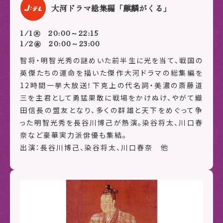
大河ドラマ総集編「麒麟がくる」
1/1㊍ 20:00～22:15
1/2㊎ 20:00～23:00
智将・明智光秀の謎めいた前半生に光を当て、戦国の
英傑たちの運命を描いた傑作大河ドラマの総集編を
12時間一挙大放送！下克上の代名詞・美濃の斎藤道
三を主君として勇猛果敢に戦場をかけぬけ、やがて織
田信長の盟友となり、多くの群雄と天下をめぐって争
った明智光秀を長谷川博己が熱演。染谷将太、川口春
奈など豪華実力派俳優も集結。
出演：長谷川博己、染谷将太、川口春奈 他