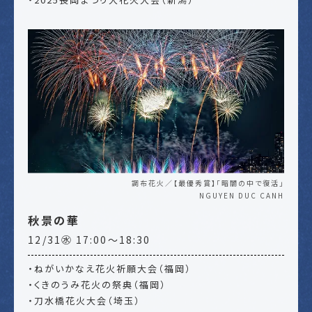
調布花火／【最優秀賞】「暗闇の中で復活」
NGUYEN DUC CANH
秋景の華
12/31㊌ 17:00～18:30
・ねがいかなえ花火祈願大会（福岡）
・くきのうみ花火の祭典（福岡）
・刀水橋花火大会（埼玉）