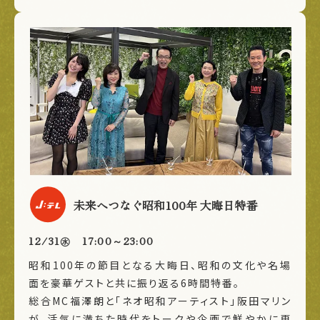
未来へつなぐ昭和100年 大晦日特番
12/31㊌ 17:00～23:00
昭和100年の節目となる大晦日、昭和の文化や名場
面を豪華ゲストと共に振り返る6時間特番。
総合MC福澤朗と「ネオ昭和アーティスト」阪田マリン
が、活気に満ちた時代をトークや企画で鮮やかに再