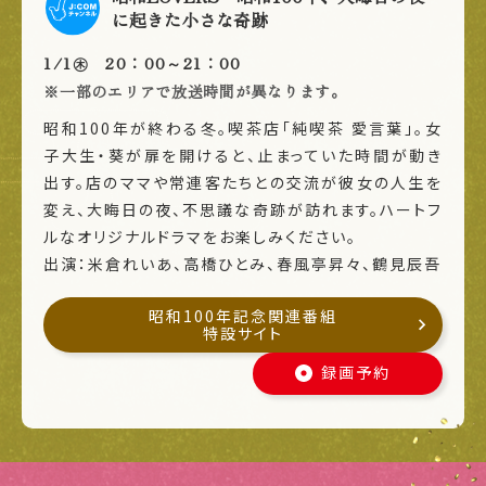
に起きた小さな奇跡
1/1㊍ 20：00～21：00
※一部のエリアで放送時間が異なります。
昭和100年が終わる冬。喫茶店「純喫茶 愛言葉」。女
子大生・葵が扉を開けると、止まっていた時間が動き
出す。店のママや常連客たちとの交流が彼女の人生を
変え、大晦日の夜、不思議な奇跡が訪れます。ハートフ
ルなオリジナルドラマをお楽しみください。
出演：米倉れいあ、高橋ひとみ、春風亭昇々、鶴見辰吾
昭和100年記念関連番組
特設サイト
録画予約