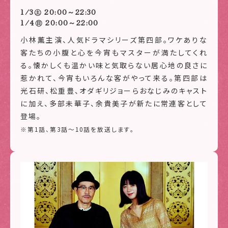
1/3㊏ 20:00～22:30
1/4㊐ 20:00～22:00
小林薫主演、人気ドラマシリーズ第四部。ワケありな
客たちの小腹と心を今宵もマスターが満たしてくれ
る。懐かしくも温かい味と気取らない居心地の良さに
惹かれて、今宵もいろんな客がやって来る。第四部は
光石研、松重豊、オダギリジョーらおなじみのキャスト
に加え、多部未華子、余貴美子が新たに常連客として
登場。
※第1話、第3話～10話を放送します。