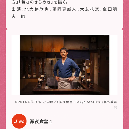
方」「若さのきらめき」を描く。
出演：北大路欣也、藤岡真威人、大友花恋、金田明
夫 他
©2016安倍夜郎・小学館／「深夜食堂 -Tokyo Stories-」製作委員
会
深夜食堂 4