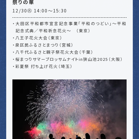
祭りの華
12/30㊋ 14:00～15:30
・⼤⽥区平和都市宣⾔記念事業「平和のつどい」～平和
記念式典／平和祈念花火～ （東京）
・八王子花火大会（東京）
・泉区民ふるさとまつり（宮城）
・八千代ふるさと親子祭花火大会（千葉）
・桜まつりサマーブロッサムナイトin狭山池2025（大阪）
・彩夏祭 打ち上げ花火（埼玉）