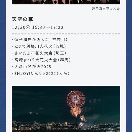
逗子海岸花火大会
天空の華
12/30㊋ 15:30～17:00
・逗子海岸花火大会（神奈川）
・とりで利根川大花火（茨城）
・さいたま市花火大会（埼玉）
・高崎まつり大花火大会（群馬）
・大倉山冬花火2025
・ENJOY!りんくう2025（大阪）