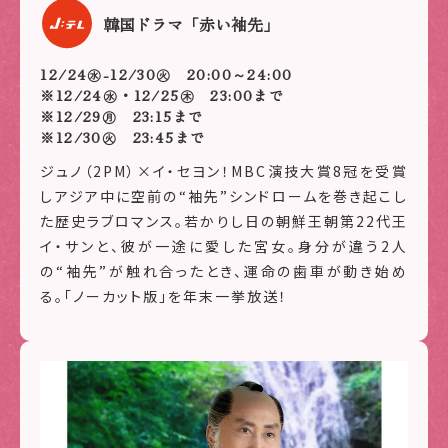
韓国ドラマ「赤い袖先」
12/24㊌-12/30㊋ 20:00～24:00
※12/24㊌・12/25㊍ 23:00まで
※12/29㊊ 23:15まで
※12/30㊋ 23:45まで
ジュノ（2PM）×イ・セヨン！MBC演技大賞8冠を受賞
しアジア中に空前の“袖先”シンドロームを巻き起こし
た歴史ラブロマンス。若かりし日の朝鮮王朝第22代王
イ・サンと、彼が一途に愛した宮女。身分が違う2人
の“袖先”が触れ合ったとき、運命の歯車が動き始め
る。「ノーカット版」を年末一挙放送！