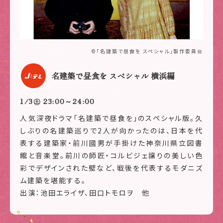
©「名建築で昼食を スペシャル」製作委員会
名建築で昼食を スペシャル 横浜編
1/3㊏ 23:00～24:00
人気深夜ドラマ「名建築で昼食を」のスペシャル版。久
しぶりの名建築巡りで2人が向かったのは、日本を代
表する建築家・前川國男が手掛けた神奈川県立図書
館と音楽堂。前川の師匠・コルビジェ譲りの美しい色
彩でデザインされた壁など、戦後を代表するモダニズ
ム建築を堪能する。
出演：池田エライザ、田口トモロヲ 他