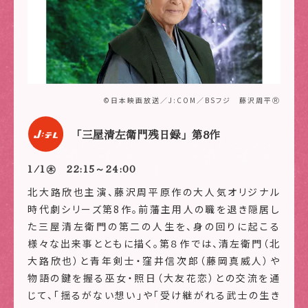
©日本映画放送／J:COM／BSフジ 藤沢周平Ⓡ
「三屋清左衛門残日録」第8作
1/1㊍ 22:15～24:00
北大路欣也主演、藤沢周平原作の大人気オリジナル
時代劇シリーズ第8作。前藩主用人の職を退き隠居し
た三屋清左衛門の第二の人生を、身の回りに起こる
様々な出来事とともに描く。第８作では、清左衛門（北
大路欣也）と青年剣士・窪井信次郎（藤岡真威人）や
物語の鍵を握る巫女・照日（大友花恋）との交流を通
じて、「揺るがない想い」や「受け継がれる武士の生き