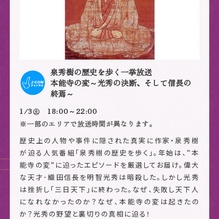
泉秀樹の歴史を歩く一挙放送
本能寺の変～光秀の決断、そして信長の
終焉～
1/3㊏ 18:00～22:00
※一部のエリアで放送時間が異なります。
歴史上の人物や事件に隠された真実に作家・泉秀樹
が迫る人気番組「泉秀樹の歴史を歩く」。年始は、”本
能寺の変”に迫ったエピソードを厳選してお届け。偉大
な天才･織田信長を明智光秀は暗殺した。しかし光秀
は挫折し「三日天下」に終わった。なぜ、失敗し天下人
になれなかったのか？なぜ、本能寺の変は起きたの
か？光秀の野望と裏切りの真相に迫る！