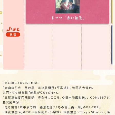
「赤い袖先」©2021MBC、
「大曲の花火 秋の章 花火芸術祭」写真提供：秋田県大仙市、
大河ドラマ総集編「麒麟がくる」©NHK、
「三屋清左衛門残日録 春を待つこころ」©日本映画放送/J:COM/BSフジ
藤沢周平Ⓡ、
「走る別荘！車中泊の旅 絶景を追う！冬の富士山一周」©BS-TBS、
「深夜食堂 4」©2016安倍夜郎・小学館/「深夜食堂 -Tokyo Stories-」製