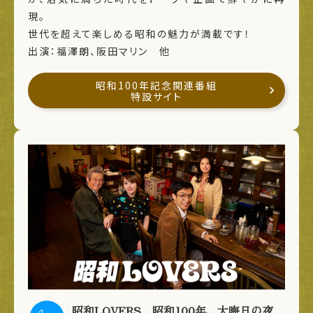
現。
世代を超えて楽しめる昭和の魅力が満載です！
出演：福澤朗、阪田マリン 他
昭和100年記念関連番組
特設サイト
昭和LOVERS 昭和100年、大晦日の夜