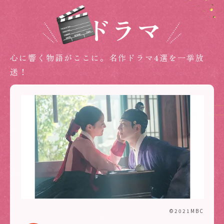
心に響く物語がここに。名作ドラマ4選を一挙放
送！
©2021MBC