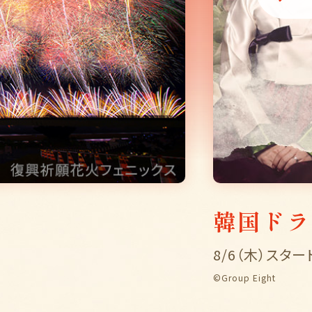
韓国ドラ
8/6（木）スター
©Group Eight