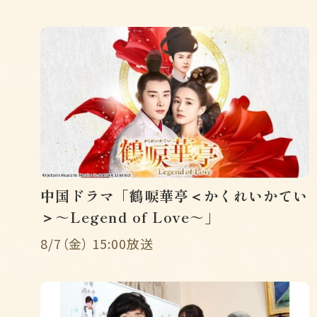
中国ドラマ「鶴唳華亭＜かくれいかてい
＞～Legend of Love～」
8/7（金） 15:00放送