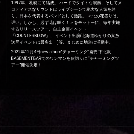
密
1997年、札幌にて結成。 ハードでタイトな演奏、そしてメ
ロディアスなサウンドはライブシーンで絶大な人気を誇
り、日本を代表するバンドとして活躍。 ＜北の花盛りは、
遅い。しかし、必ず花は咲く！＞をモットーに、毎年実施
するリリースツアー、自主企画イベント
「COUNTERBLOW」、 イベント出演(北海道ゆかりの某放
送局イベントは最多出！)等、まじめに地道に活動中。
2022年12月4日new album"チャーミング"発売 下北沢
BASEMENTBARでのワンマンを皮切りに "チャーミングツ
アー"開催決定！