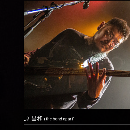
原 昌和
(the band apart)