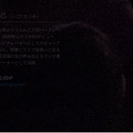
琢己
（ふじた たくみ）
を米カリフォルニア州バークレー
2000年にラジオDJデビュー。
レビナレーターとしてのキャリア
がら、頻繁にライブ会場へと足を
楽現場の生の声を伝えるラジオ番
ゲーターとして活躍。
公式HP
umifujita.net/