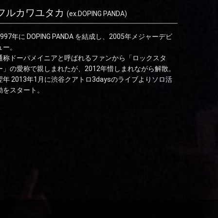
フルカワユタカ
(ex.DOPING PANDA)
1997年に DOPING PANDA を結成し、2005年メジャーデビ
ュー。
通称ドーパメイニアと呼ばれるファンから「ロックスタ
ー」の愛称で親しまれたが、2012年惜しまれながら解散。
翌年 2013年1月に渋谷クアトロ3daysのライブよりソロ活
動をスタート。