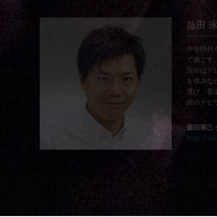
藤田 
中学時代
で過ごす。
現在はテ
を積みな
運び、音
組のナビ
藤田琢己 
http://tak