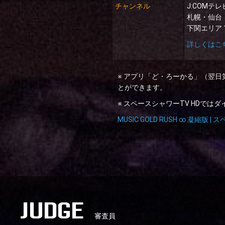
チャン
ネル
J:COMテレ
札幌・仙台・
下関エリア 1
詳しくはこ
※ アプリ「ど・ろーかる」（翌日
とができます。
※ スペースシャワーTV HDではダイジ
MUSIC GOLD RUSH ∞ 凝縮版 |
ス
JUDGE
審査員