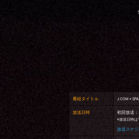
番組
タイトル
J:COM × SPA
放送
日時
初回放送：毎月
※放送日時は
放送スケジ