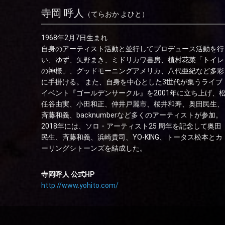
寺岡 呼人
（てらおか よひと）
1968年2月7日生まれ
自身のアーティスト活動と並行してプロデュース活動を行
い、ゆず、矢野まき、ミドリカワ書房、植村花菜「トイレ
の神様」、グッドモーニングアメリカ、八代亜紀など多彩
に手掛ける。 また、自身を中心とした3世代が集うライブ
イベント『ゴールデンサークル』を2001年に立ち上げ、
任谷由実、小田和正、仲井戸麗市、桜井和寿、奥田民生、
斉藤和義、backnumberなど多くのアーティストが参加。
2018年には、ソロ・アーティスト25 周年を記念して奥田
⺠生、⻫藤和義、浜崎貴司、YO-KING、トータス松本とカ
ーリングシトーンズを結成した。
寺岡呼人 公式HP
http://www.yohito.com/