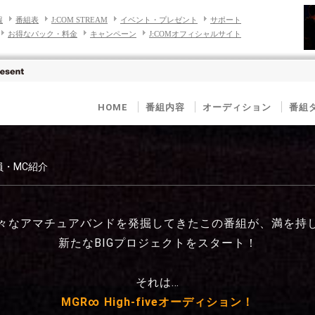
報
番組表
J:COM STREAM
イベント・プレゼント
サポート
お得なパック・料金
キャンペーン
J:COMオフィシャルサイト
HOME
番組内容
オーディション
番組
査員・MC紹介
々なアマチュアバンドを発掘してきたこの番組が、満を持
新たなBIGプロジェクトをスタート！
それは…
MGR∞ High-fiveオーディション！