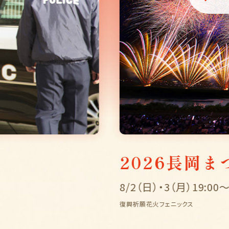
韓国ドラ
8/6（木）スター
©Group Eight