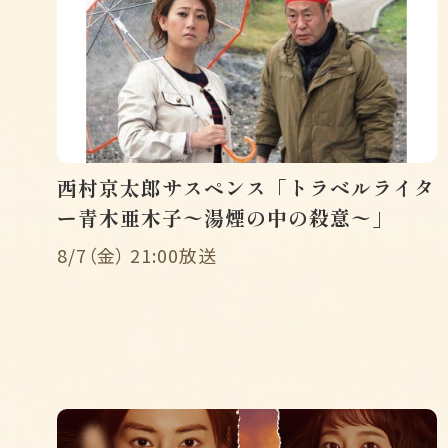
西村京太郎サスペンス「トラベルライタ
ー青木亜木子〜湯煙の中の殺意〜」
8/7（金） 21:00放送