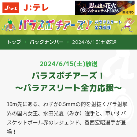
トップ
バックナンバー
2024/6/15(土)放送
2024/6/15(土)放送
パラスポチアーズ！
〜パラアスリート全力応援〜
10m先にある、わずか0.5mmの的を射抜くパラ射撃
界の国内女王、水田光夏（みか）選手と、車いすバ
スケットボール界のレジェンド、香西宏昭選手が登
場！