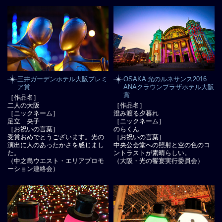
三井ガーデンホテル大阪プレミ
OSAKA 光のルネサンス2016
ア賞
ANAクラウンプラザホテル大阪
賞
［作品名］
二人の大阪
［作品名］
［ニックネーム］
澄み渡る夕暮れ
足立 央子
［ニックネーム］
［お祝いの言葉］
のらくん
受賞おめでとうございます。光の
［お祝いの言葉］
演出に人のあったかさを感じまし
中央公会堂への照射と空の色のコ
た。
ントラストが素晴らしい。
（中之島ウエスト・エリアプロモ
（大阪・光の饗宴実行委員会）
ーション連絡会）