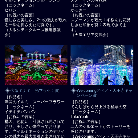
イルミネーションクルージング
スノーマンのお花見
［ニックネーム］
［ニックネーム］
ヒロシ
かっきー
［お祝いの言葉］
［お祝いの言葉］
怪しさと美しさ、2つの魅力が現れ
スノーマンが煌めく冬桜をお花見
る一瞬を押さえた写真です。
しきた印象が良く表現できてま
（大阪シティクルーズ推進協議
す。
会）
（天満エリア交流会）
大阪ミナミ 光マッセ！賞
Welcomingアベノ・天王寺キャ
ンペーン賞
［作品名］
満開のイルミ スーパーフラワー
［作品名］
［ニックネーム］
てんしばから見上げる極寒の空
イチキチバンバン
［ニックネーム］
［お祝いの言葉］
TakuYeah
構図、色使い 計算され尽されて
［お祝いの言葉］
おり、美しさが際立っておりま
二人のシルエットがストーリーを
す。当イルミネーションのデザイ
感じさせます。
ンの魅力を最大限引き出されてい
（Welcomingアベノ・天王寺キャ