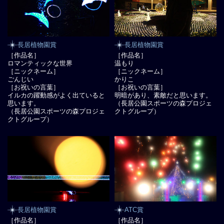
長居植物園賞
長居植物園賞
［作品名］
［作品名］
ロマンティックな世界
温もり
［ニックネーム］
［ニックネーム］
ごんじい
かりこ
［お祝いの言葉］
［お祝いの言葉］
イルカの躍動感がよく出ていると
明暗があり、素敵だと思います。
思います。
（長居公園スポーツの森プロジェ
（長居公園スポーツの森プロジェ
クトグループ）
クトグループ）
長居植物園賞
ATC賞
［作品名］
［作品名］