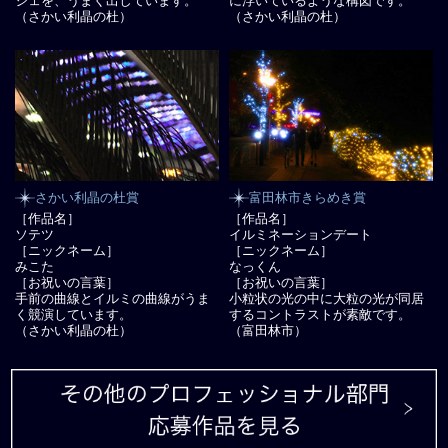
ジェを、うまく出しています。
に浮いているような構図です。
（さかい利晶の杜）
（さかい利晶の杜）
さかい利晶の杜賞
富田林市きらめき賞
［作品名］
［作品名］
ソテツ
イルミネーションデート
［ニックネーム］
［ニックネーム］
みこた
なっくん
［お祝いの言葉］
［お祝いの言葉］
手前の曲線とイルミの曲線がうま
小粒状の光の中に大粒の光が同居
く競演しています。
するコントラストが素敵です。
（さかい利晶の杜）
（富田林市）