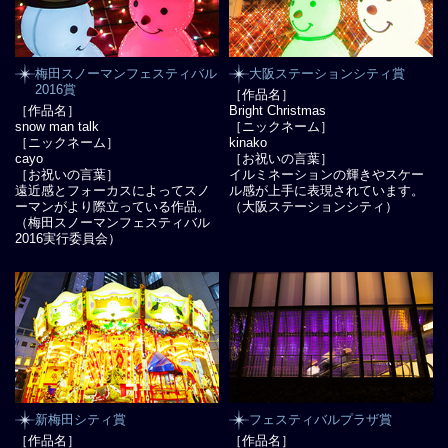
梅田スノーマンフェスティバル
大阪ステーションシティ賞
2016賞
［作品名］
［作品名］
Bright Christmas
snow man talk
［ニックネーム］
［ニックネーム］
kinako
cayo
［お祝いの言葉］
［お祝いの言葉］
イルミネーションの輝きやスケー
遠近感とフォーカスによってスノ
ル感が上手に表現されています。
ーマンがより際立っている作品。
（大阪ステーションシティ）
（梅田スノーマンフェスティバル
2016実行委員会）
新梅田シティ賞
フェスティバルプラザ賞
［作品名］
［作品名］