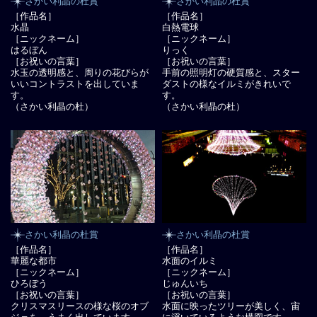
さかい利晶の杜賞
さかい利晶の杜賞
［作品名］
［作品名］
水晶
白熱電球
［ニックネーム］
［ニックネーム］
はるぼん
りっく
［お祝いの言葉］
［お祝いの言葉］
水玉の透明感と、周りの花びらが
手前の照明灯の硬質感と、スター
いいコントラストを出していま
ダストの様なイルミがきれいで
す。
す。
（さかい利晶の杜）
（さかい利晶の杜）
さかい利晶の杜賞
さかい利晶の杜賞
［作品名］
［作品名］
華麗な都市
水面のイルミ
［ニックネーム］
［ニックネーム］
ひろぼう
じゅんいち
［お祝いの言葉］
［お祝いの言葉］
クリスマスリースの様な桜のオブ
水面に映ったツリーが美しく、宙