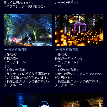
るように思われます。
ンペーン事務局）
（Mプロジェクト実行委員会）
長居植物園賞
長居植物園賞
［作品名］
［作品名］
幻想の森へ
長居ガーデンイルミ
［ニックネーム］
［ニックネーム］
はる
atsu
［お祝いの言葉］
［お祝いの言葉］
キラキラして幻想的な雰囲気がで
ひかりが浮いているようできれい
ていて素敵な作品だと思います。
だと思います。
（長居公園スポーツの森プロジェ
（長居公園スポーツの森プロジェ
クトグループ）
クトグループ）