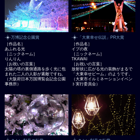
万博記念公園賞
「大東幸せ伝説」PR大賞
［作品名］
［作品名］
あふれる光
イプの夜
［ニックネーム］
［ニックネーム］
りんりん
TKAWAI
［お祝いの言葉］
［お祝いの言葉］
太陽の塔の裏側通路を歩く光に包
放射状に広がる光の装飾がまるで
まれた二人の人影が素敵ですね。
「大東幸せビーム」のようです。
（大阪府日本万国博覧会記念公園
（大東市イルミネーションイベン
事務所）
ト実行委員会）