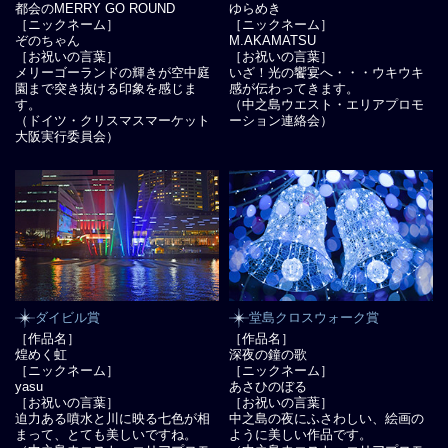
都会のMERRY GO ROUND
ゆらめき
［ニックネーム］
［ニックネーム］
ぞのちゃん
M.AKAMATSU
［お祝いの言葉］
［お祝いの言葉］
メリーゴーランドの輝きが空中庭
いざ！光の饗宴へ・・・ウキウキ
園まで突き抜ける印象を感じま
感が伝わってきます。
す。
（中之島ウエスト・エリアプロモ
（ドイツ・クリスマスマーケット
ーション連絡会）
大阪実行委員会）
ダイビル賞
堂島クロスウォーク賞
［作品名］
［作品名］
煌めく虹
深夜の鐘の歌
［ニックネーム］
［ニックネーム］
yasu
あさひのぼる
［お祝いの言葉］
［お祝いの言葉］
迫力ある噴水と川に映る七色が相
中之島の夜にふさわしい、絵画の
まって、とても美しいですね。
ように美しい作品です。