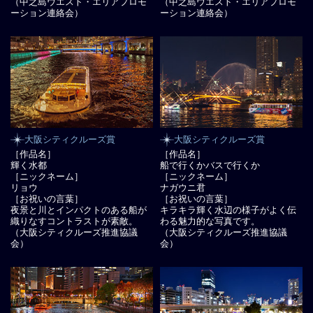
（中之島ウエスト・エリアプロモ
（中之島ウエスト・エリアプロモ
ーション連絡会）
ーション連絡会）
大阪シティクルーズ賞
大阪シティクルーズ賞
［作品名］
［作品名］
輝く水都
船で行くかバスで行くか
［ニックネーム］
［ニックネーム］
リョウ
ナガウニ君
［お祝いの言葉］
［お祝いの言葉］
夜景と川とインパクトのある船が
キラキラ輝く水辺の様子がよく伝
織りなすコントラストが素敵。
わる魅力的な写真です。
（大阪シティクルーズ推進協議
（大阪シティクルーズ推進協議
会）
会）