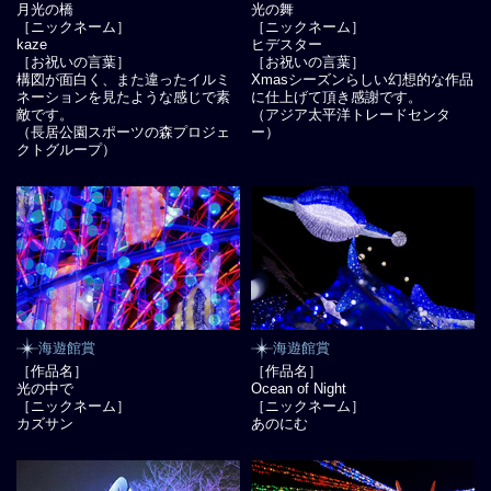
月光の橋
光の舞
［ニックネーム］
［ニックネーム］
kaze
ヒデスター
［お祝いの言葉］
［お祝いの言葉］
構図が面白く、また違ったイルミ
Xmasシーズンらしい幻想的な作品
ネーションを見たような感じで素
に仕上げて頂き感謝です。
敵です。
（アジア太平洋トレードセンタ
（長居公園スポーツの森プロジェ
ー）
クトグループ）
海遊館賞
海遊館賞
［作品名］
［作品名］
光の中で
Ocean of Night
［ニックネーム］
［ニックネーム］
カズサン
あのにむ