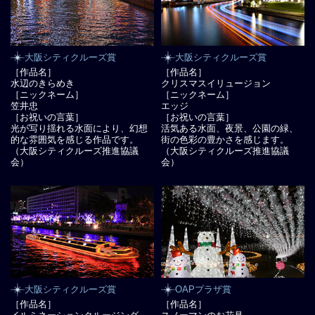
大阪シティクルーズ賞
大阪シティクルーズ賞
［作品名］
［作品名］
水辺のきらめき
クリスマスイリュージョン
［ニックネーム］
［ニックネーム］
笠井忠
エッジ
［お祝いの言葉］
［お祝いの言葉］
光が写り揺れる水面により、幻想
活気ある水面、夜景、公園の緑、
的な雰囲気を感じる作品です。
街の色彩の豊かさを感じます。
（大阪シティクルーズ推進協議
（大阪シティクルーズ推進協議
会）
会）
大阪シティクルーズ賞
OAPプラザ賞
［作品名］
［作品名］