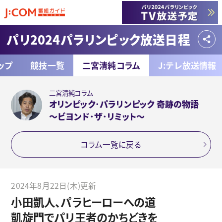
パリ2024パラリンピック放送日程
ップ
競技一覧
二宮清純コラム
J:テレ放送情報
二宮清純コラム
オリンピック･パラリンピック 奇跡の物語
～ビヨンド･ザ･リミット～
コラム一覧に戻る
2024年8月22日(木)更新
小田凱人、パラヒーローへの道
凱旋門でパリ王者のかちどきを