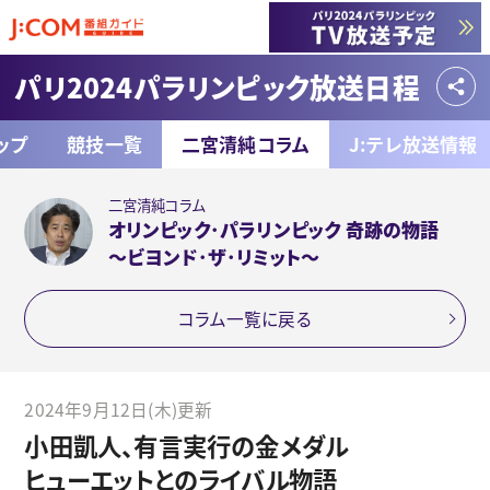
パリ2024パラリンピック放送日程
ップ
競技一覧
二宮清純コラム
J:テレ放送情報
二宮清純コラム
オリンピック･パラリンピック 奇跡の物語
～ビヨンド･ザ･リミット～
コラム一覧に戻る
2024年9月12日(木)更新
小田凱人、有言実行の金メダル
ヒューエットとのライバル物語