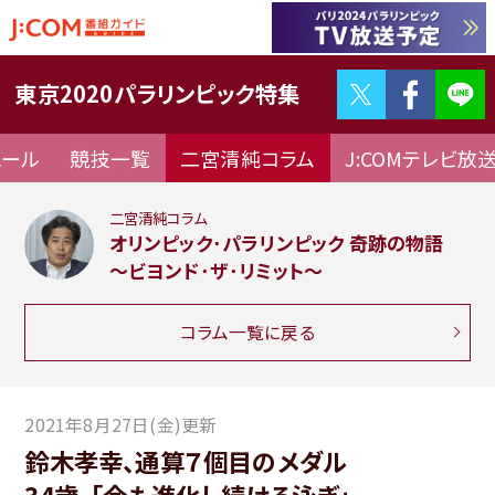
Twitter
F
東京2020パラリンピック特集
ュール
競技一覧
二宮清純コラム
J:COMテレビ放
二宮清純コラム
オリンピック･パラリンピック 奇跡の物語
～ビヨンド･ザ･リミット～
コラム一覧に戻る
2021年8月27日(金)更新
鈴木孝幸、通算７個目のメダル
34歳、「今も進化し続ける泳ぎ」