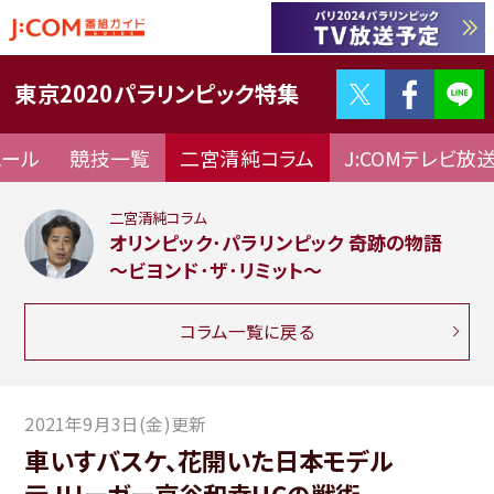
Twitter
F
東京2020パラリンピック特集
ュール
競技一覧
二宮清純コラム
J:COMテレビ放
二宮清純コラム
オリンピック･パラリンピック 奇跡の物語
～ビヨンド･ザ･リミット～
コラム一覧に戻る
2021年9月3日(金)更新
車いすバスケ、花開いた日本モデル
元Jリーガー京谷和幸HCの戦術