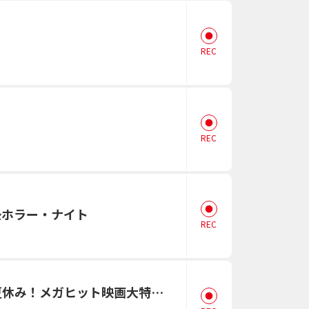
REC
REC
最恐ホラー・ナイト
REC
ゴジラxコング 新たなる帝国【日本語吹替版】◆夏休み！メガヒット映画大特集◆