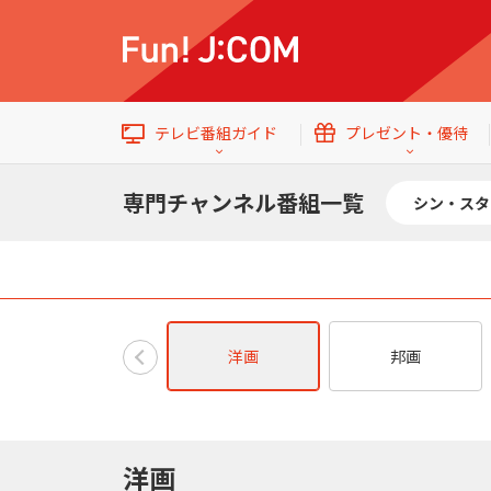
テレビ番組ガイド
プレゼント・優待
専門チャンネル番組一覧
シン・スタ
54
イベント・プレゼント
テレビ番組ガイド
トップ
Ch.200
洋画
邦画
ショップチャンネル
ALL
エンタメをもっと楽しむWebマガジン
洋画
ショップチャンネル
Ch.200