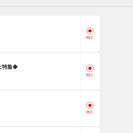
REC
スポーツ
ドラマ
タリー
・ホビー
アダルト
大特集◆
REC
REC