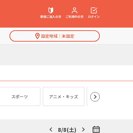
新規ご加入
の方
ご利用中
の方
ログイン
設定地域：
未設定
契約内容確認・変更
お困りごと解決・よくあるご質問
特集一覧
Ch.204
Ch.299
Ch.
ウェブメール
マガジン
スポーツ
アニメ・キッズ
特撮
ショップチャンネル
J:COMプレミアチャン
ＴＢ
プラス
ネル
8/8(土)
8/8(土)