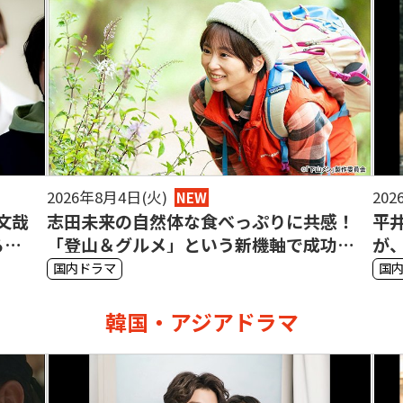
2026年8月1日(土)
202
NEW
感！
平井美葉(BEYOOOOONDS)×高野洸
今
功し
が、がんばりすぎる人々へ送るドラマ
マ
を探
「がんばって、がんばらない」
～
国内ドラマ
国
韓国・アジアドラマ