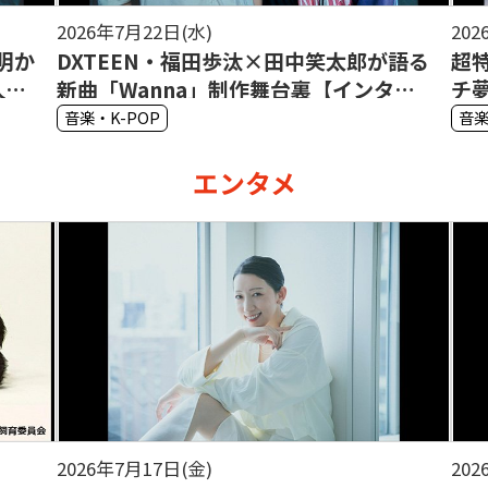
2026年7月15日(水)
笑太郎が語る
超特急が見据えるドームの先の景色――「
【インタビ
チ夢中！」で届ける等身大の応援歌【
イ・ユーキ・シューヤ・マサヒロイン
音楽・K-POP
ビュー】
エンタメ
7日(金)
2026年6月26日(金)