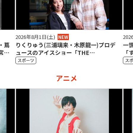
2026年7月30日(木)
202
NEW
ロデ
一世一代の奇策で曙を倒した舞の海。
五
「すべては予想していた通り」【二宮清
衣
純】
清
スポーツ
ス
アニメ