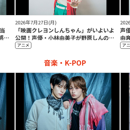
2026年7月24日(金)
2
よいよ
声優・阿座上洋平インタビュー#1「自
んのす
由奔放で社会性のなかった少年が表現者
に変わるまで」
アニメ
音楽・K-POP