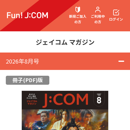
新規ご加入
ご利用中
ログイン
の方
の方
ジェイコム マガジン
契約内容確認・変更
2026年8月号
冊子(PDF)版
お困りごと解決・よくあるご質問
ウェブメール
マガジン