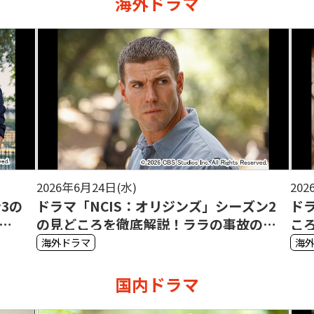
海外ドラマ
2026年6月16日(火)
202
ン2
ドラマ「マトロック」シーズン2の見ど
ド
の行
ころを徹底解説！友情と裏切りが交錯す
こ
る心理戦に注目
か
海外ドラマ
海
国内ドラマ