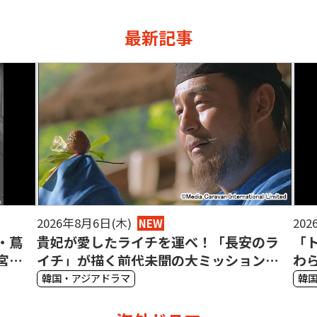
最新記事
2026年8月5日(水)
202
NEW
のラ
「トッケビ」から10年！コン・ユとの変
映
ン
わらぬ絆も話題のキム・ゴウンに支持が
お
集まる理由
ほ
韓国・アジアドラマ
国