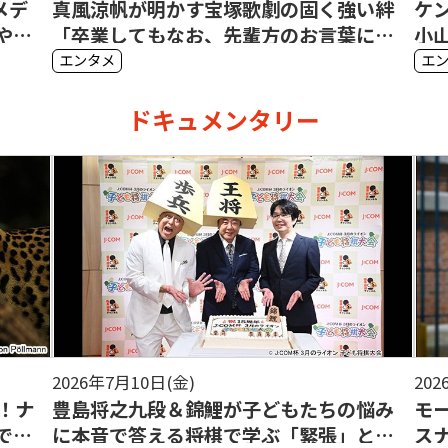
明かす宝塚歌劇の固く強い絆
ケンドーコバヤシ＆
もなお、先輩方のお言葉に心
小山宙哉が今後の夢
瞬間がある」
エンタメ
ドキュメンタリー
2026年7月10日(金)
202
ー！ナ
豊島将之九段＆錦鯉が子どもたちの悩み
モ
でき
に本音で答える――将棋で学ぶ「緊張」と
ス