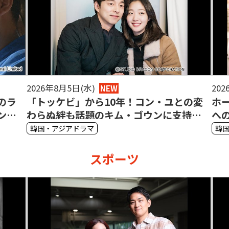
2026年8月1日(土)
202
NEW
の変
ホーユー（何与）が血のつながらない妹
ジ
持が
への切ない恋を熱演！中国ドラマ「それ
（
でも、恋をするには近すぎる」の魅力
い
韓国・アジアドラマ
韓
スポーツ