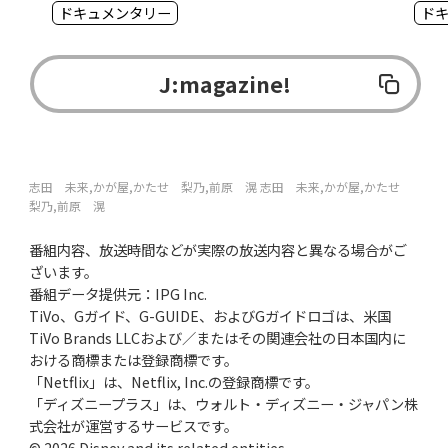
「ミス」を味方につける方法
罪
ドキュメンタリー
ド
J:magazine!
志田 未来,かが屋,かたせ 梨乃,前原 滉
志田 未来,かが屋,かたせ
梨乃,前原 滉
番組内容、放送時間などが実際の放送内容と異なる場合がご
ざいます。
番組データ提供元：IPG Inc.
TiVo、Gガイド、G-GUIDE、およびGガイドロゴは、米国
TiVo Brands LLCおよび／またはその関連会社の日本国内に
おける商標または登録商標です。
「Netflix」は、Netflix, Inc.の登録商標です。
「ディズニープラス」は、ウォルト・ディズニー・ジャパン株
式会社が運営するサービスです。
© 2026 Disney and its related entities