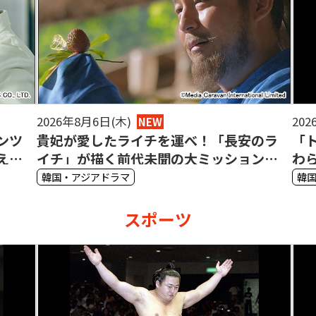
2026年8月6日(木)
202
NEW
ンツ
貴妃が愛したライチを運べ！「長安のラ
「
えな
イチ」が描く前代未聞の大ミッション
わ
【相関図付き】
集
韓国・アジアドラマ
韓
スポーツ