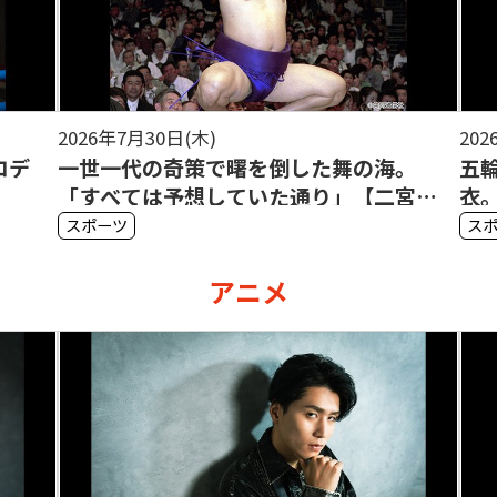
2026年7月30日(木)
202
ロデ
一世一代の奇策で曙を倒した舞の海。
五
「すべては予想していた通り」【二宮清
衣
純】
清
スポーツ
ス
アニメ