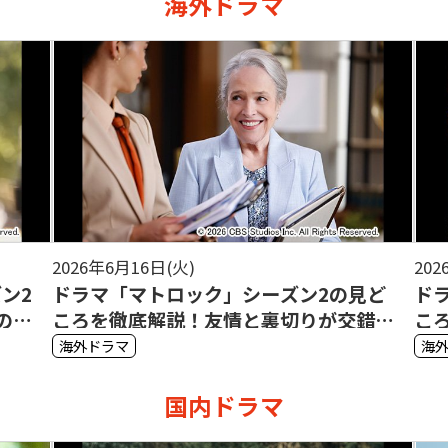
海外ドラマ
2026年6月16日(火)
202
ン2
ドラマ「マトロック」シーズン2の見ど
ド
の行
ころを徹底解説！友情と裏切りが交錯す
こ
る心理戦に注目
か
海外ドラマ
海
国内ドラマ