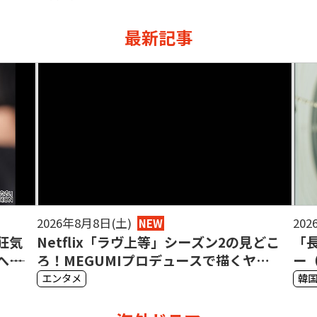
最新記事
2026年8月8日(土)
202
NEW
狂気
Netflix「ラヴ上等」シーズン2の見どこ
「
―ギ
ろ！MEGUMIプロデュースで描くヤン
ー
キーたちの恋リアとヒューマンドラマ
い
エンタメ
韓
【メンバープロフィール付き】