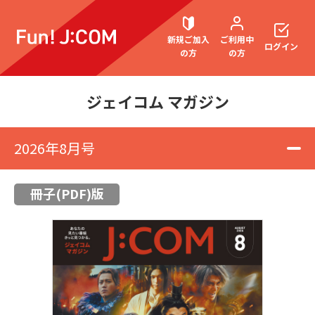
新規ご加入
ご利用中
ログイン
の方
の方
ジェイコム マガジン
契約内容確認・変更
2026年8月号
冊子(PDF)版
お困りごと解決・よくあるご質問
ウェブメール
マガジン