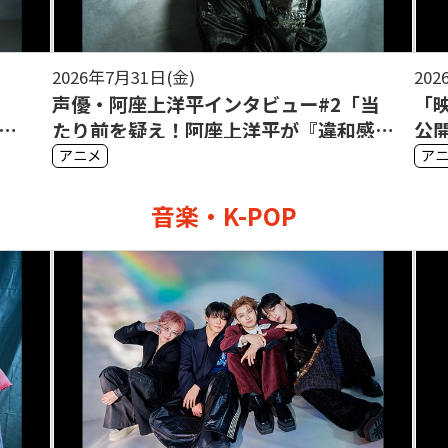
2026年7月31日(金)
202
声優・阿座上洋平インタビュー#2「当
「
の
たり前を疑え！阿座上洋平が『違和感』
公
を大切にする理由」
け
アニメ
ア
音楽・K-POP