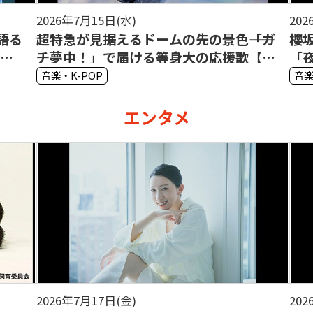
2026年7月15日(水)
202
語る
超特急が見据えるドームの先の景色――「ガ
櫻
タビ
チ夢中！」で届ける等身大の応援歌【カ
「
イ・ユーキ・シューヤ・マサヒロインタ
最
音楽・K-POP
音楽
ビュー】
エンタメ
2026年7月17日(金)
202