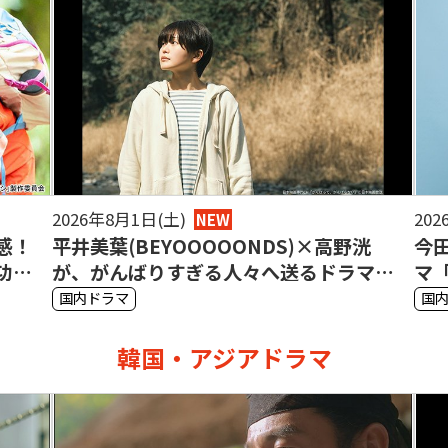
2026年8月1日(土)
202
NEW
感！
平井美葉(BEYOOOOONDS)×高野洸
今
功し
が、がんばりすぎる人々へ送るドラマ
マ
を探
「がんばって、がんばらない」
～
国内ドラマ
国
韓国・アジアドラマ