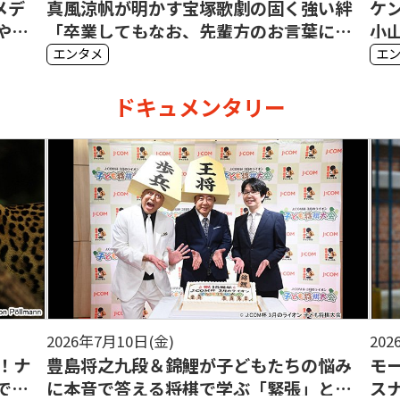
メデ
真風涼帆が明かす宝塚歌劇の固く強い絆
ケ
やさ
「卒業してもなお、先輩方のお言葉に心
小
が救われる瞬間がある」
エンタメ
エ
ドキュメンタリー
2026年7月10日(金)
202
ー！ナ
豊島将之九段＆錦鯉が子どもたちの悩み
モ
でき
に本音で答える――将棋で学ぶ「緊張」と
ス