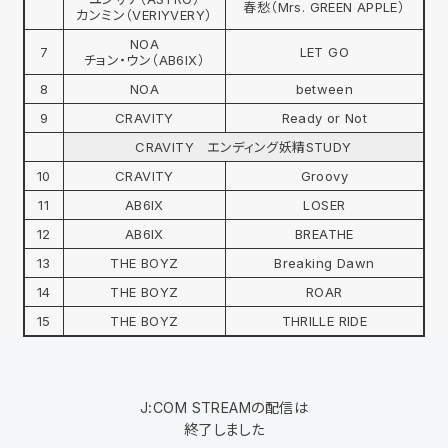
春愁（Mrs. GREEN APPLE）
カンミン（VERIYVERY）
NOA
7
LET GO
チョン・ウン（AB6IX）
8
NOA
between
9
CRAVITY
Ready or Not
CRAVITY エンディング妖精STUDY
10
CRAVITY
Groovy
11
AB6IX
LOSER
12
AB6IX
BREATHE
13
THE BOYZ
Breaking Dawn
14
THE BOYZ
ROAR
15
THE BOYZ
THRILLE RIDE
J:COM STREAMの配信は
終了しました