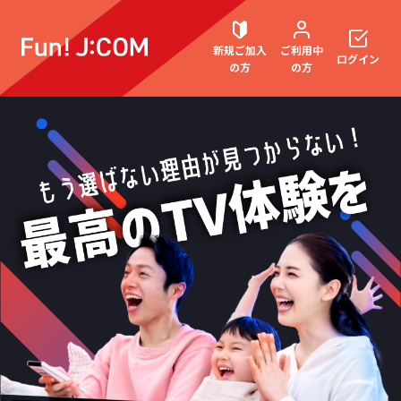
新規ご加入
ご利用中
ログイン
の方
の方
契約内容確認・変更
お困りごと解決・よくあるご質問
ウェブメール
マガジン