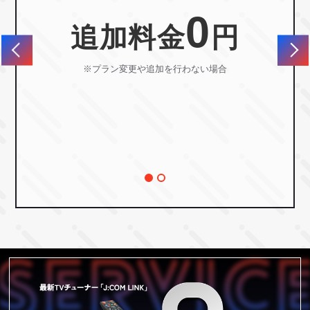
0
追加料金
円
S
※プラン変更や追加を行わない場合
込