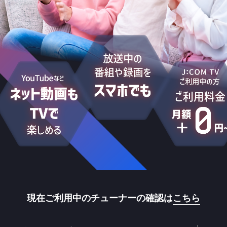
海外ドラマ
国内ドラマ
アジ
楽
エンタメ・
バラエティ
ドキュメ
現在ご利用中のチューナーの確認は
こちら
J:COMチャンネル