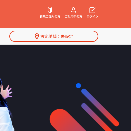
新規ご加入
の方
ご利用中
の方
ログイン
設定地域：
未設定
契約内容確認・変更
お困りごと解決・よくあるご質問
特集一覧
ウェブメール
マガジン