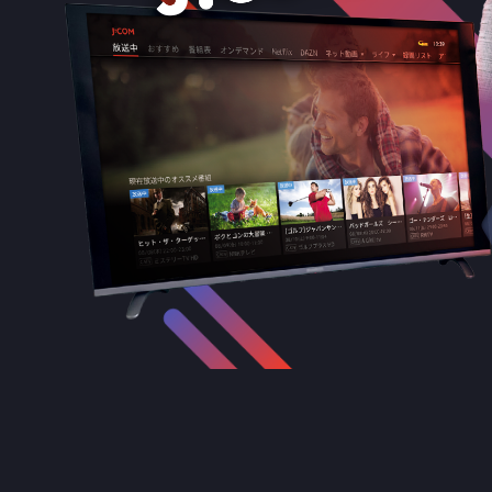
番組ジャンル
洋画
邦画
音
アニメ・キッズ
地域メディア
Jテレ