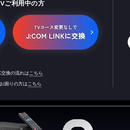
 TVご利用中の方
TVコース変更なしで
J:COM LINKに交換
INK交換の流れは
こちら
お困りの方は
こちら