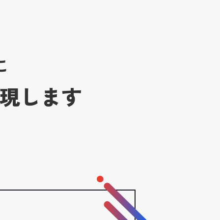
に
で実現します