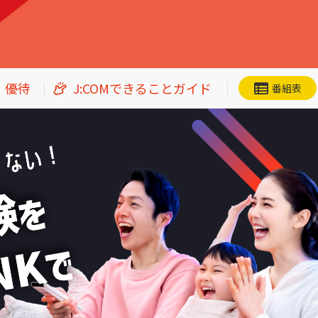
・優待
J:COMできることガイド
番組表
ネット動画
CS番組一覧
加入者優待