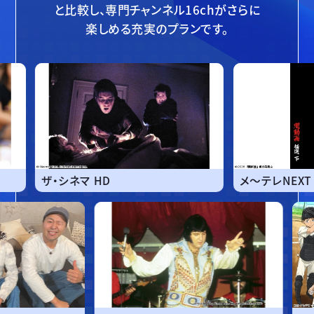
と比較し、
専門チャンネル16chがさらに
楽しめる充実のプランです。
リー劇場HD
ザ・シネマ HD