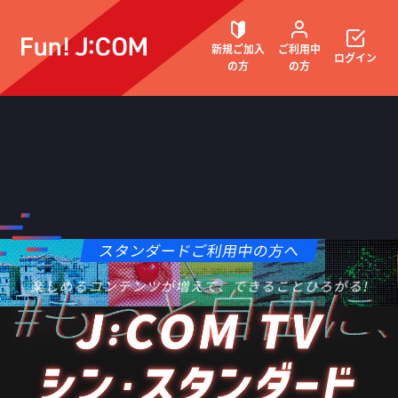
新規ご加入
ご利用中
ログイン
の方
の方
契約内容確認・変更
料金
お困りごと解決・よくあるご質問
J:COM TV シン・スタンダードとは
ウェブメール
マガジン
TVチューナー「J:COM LINK」