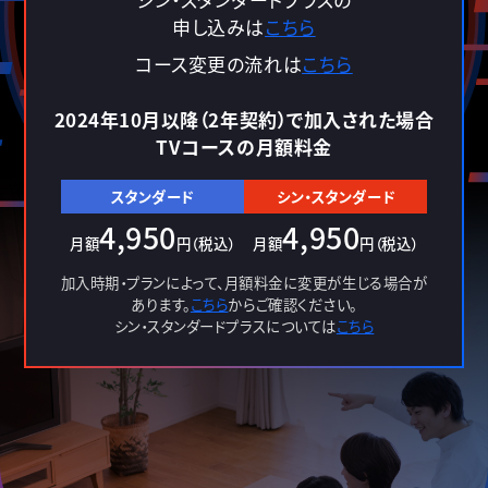
申し込みは
こちら
コース変更の流れは
こちら
2024年10月以降（2年契約）で加入された場合
TVコースの月額料金
スタンダード
シン・スタンダード
4,950
4,950
月額
円（税込）
月額
円（税込）
加入時期・プランによって、月額料金に変更が生じる場合が
あります。
こちら
からご確認ください。
シン・スタンダードプラスについては
こちら