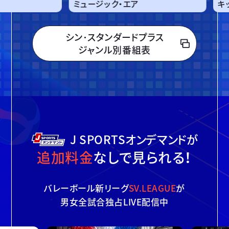
ュージック・エア
キッズステーション HD
シン･スタンダードプラス
ジャンル別番組表
J SPORTSオンデマンドが
追加料金
なしで見られる！
バレーボール新リーグ
SV.LEAGUE
が
男女全試合独占LIVE配信中