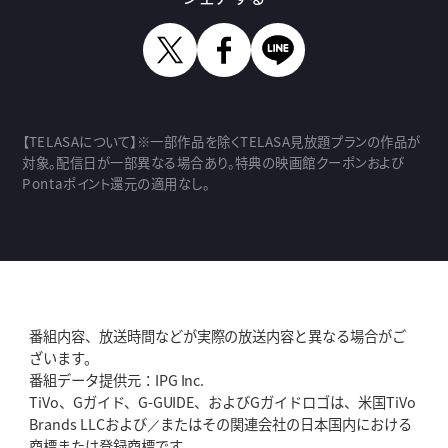
Twitter
Facebook
LINE
【TELASAについて】※一部作品を除くTELASA見放題プランの作品が
対象。配信日が一部異なる場合あり。特典の映画館クーポンおよび
Pontaポイント還元の適用なし。
番組内容、放送時間などが実際の放送内容と異なる場合がご
ざいます。
番組データ提供元：IPG Inc.
TiVo、Gガイド、G-GUIDE、およびGガイドロゴは、米国TiVo
Brands LLCおよび／またはその関連会社の日本国内における
商標または登録商標です。