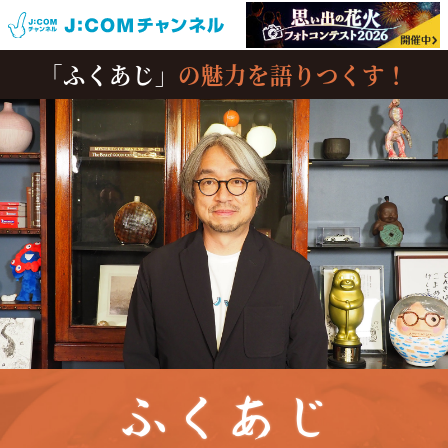
「ふくあじ」
の
魅力を語りつくす！
ふくあじ