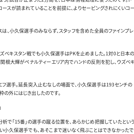
コースが読まれていることを前提に、よりセービングされにくいコ
スは、小久保選手のみならず、スタッフを含めた全員のファインプレ
ズベキスタン戦でも小久保選手はPKを止めました。1対0と日本
F関根大輝がペナルティーエリア内でハンドの反則を犯し、ウズベ
エフ選手。延長突入止むなしの場面で、小久保選手は193センチの
枠の外にはじき出したのです。
」
析で「15番」の選手の蹴る位置を、あらかじめ把握していたとい
高い小久保選手でも、あそこまで迷いなく飛ぶことはできなかったで