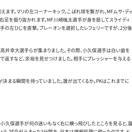
ます。マリの左コーナーキック。こぼれ球を繋がれ、MFムサ・デ
右足を振り抜かれます。MF川崎颯太選手が身を挺してスライディ
手の左ひじを直撃。プレーオンを選択したレフェリーですが、2分
高井幸大選手らが集まりました。その際、小久保選手は白い歯を
クで返すなど、余裕を見せつけました。相手にプレッシャーを与える
が決まる瞬間を待っていました。誰が出てくるか。PKはこれまでに
。小久保選手が何の迷いもなく右に横っ飛びしたところを見ると、
ょう。試合が止まった2分間を、日本は情報処理に使ったのです。ド