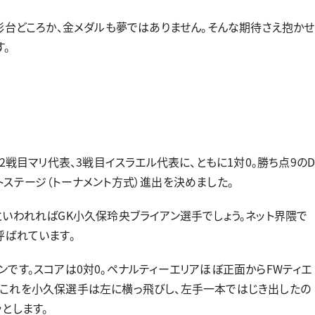
彰台どころか、金メダルも夢ではありません。そんな期待さえ抱かせ
す。
2戦目マリ代表、3戦目イスラエル代表に、ともに1対0。勝ち点9の
トステージ（トーナメント方式）進出を決めました。
といわれればGK小久保玲央ブライアン選手でしょう。ネット界隈で
呼ばれています。
です。スコアは0対0。ペナルティーエリアほぼ正面からFWティエ
。これを小久保選手は左に横っ飛びし、左手一本ではじき出したの
とします。