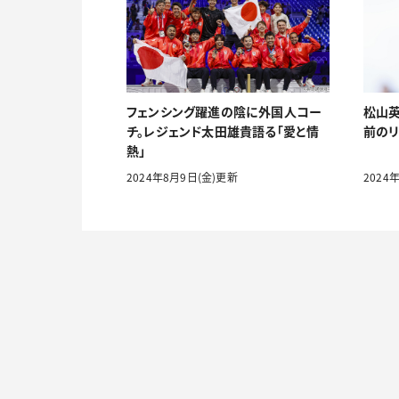
フェンシング躍進の陰に外国人コー
松山英
チ。レジェンド太田雄貴語る「愛と情
前のリ
熱」
2024年8月9日(金)更新
2024