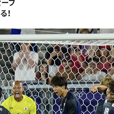
セーブ
る！