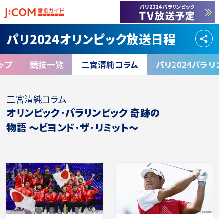
パリ2024オリンピック放送日程
ップ
競技一覧
二宮清純コラム
パリ2024パラ
二宮清純コラム
オリンピック･パラリンピック 奇跡の
物語
～ビヨンド･ザ･リミット～