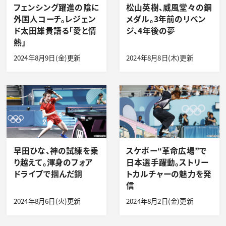
フェンシング躍進の陰に
松山英樹、威風堂々の銅
外国人コーチ。レジェン
メダル。3年前のリベン
ド太田雄貴語る「愛と情
ジ、4年後の夢
熱」
2024年8月9日(金)更新
2024年8月8日(木)更新
早田ひな、神の試練を乗
スケボー“革命広場”で
り越えて。渾身のフォア
日本選手躍動。ストリー
ドライブで掴んだ銅
トカルチャーの魅力を発
信
2024年8月6日(火)更新
2024年8月2日(金)更新