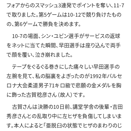
フォアからのスマッシュ3連発でポイントを奪い、11-7
で取りました。第5ゲームは10-12で競り負けたもの
の、第6ゲームで勝負を決めます。
10-7の場面、シン・ユビン選手がサービスの返球
をネットに当てた瞬間、早田選手は座り込んで両手
で顔を覆い、泣き崩れました。
テープをぐるぐる巻きにした痛々しい早田選手の
左腕を見て、私の脳裏をよぎったのが1992年バルセ
ロナ大会柔道男子71キロ級で悲願の金メダルを胸
に飾った古賀稔彦さん（故人）です。
古賀さんは決勝の10日前、講堂学舎の後輩・吉田
秀彦さんとの乱取り中に左ヒザを負傷してしまいま
す。本人によると「亜脱臼の状態でヒザのまわりのじ