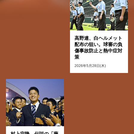
高野連、白ヘルメット
配布の狙い。球審の負
傷事故防止と熱中症対
策
2026年5月28日(木)
村上宗隆、伝説の「藤