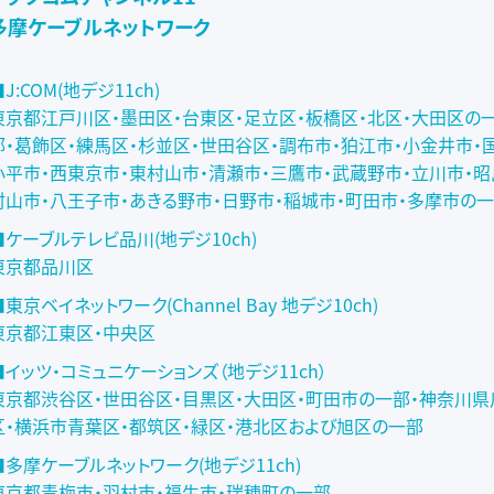
多摩ケーブルネットワーク
J:COM(地デジ11ch)
東京都江戸川区・墨田区・台東区・足立区・板橋区・北区・大田区の
部・葛飾区・練馬区・杉並区・世田谷区・調布市・狛江市・小金井市・
小平市・西東京市・東村山市・清瀬市・三鷹市・武蔵野市・立川市・昭
村山市・八王子市・あきる野市・日野市・稲城市・町田市・多摩市の
■ケーブルテレビ品川(地デジ10ch)
東京都品川区
■東京ベイネットワーク(Channel Bay 地デジ10ch)
東京都江東区・中央区
■イッツ・コミュニケーションズ（地デジ11ch）
東京都渋谷区・世田谷区・目黒区・大田区・町田市の一部・神奈川県
区・横浜市青葉区・都筑区・緑区・港北区および旭区の一部
■多摩ケーブルネットワーク(地デジ11ch)
東京都青梅市・羽村市・福生市・瑞穂町の一部