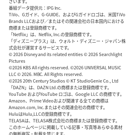
ざいます。
番組データ提供元：IPG Inc.
TiVo、Gガイド、G-GUIDE、およびGガイドロゴは、米国TiVo
Brands LLCおよび／またはその関連会社の日本国内における
商標または登録商標です。
「Netflix」は、Netflix, Inc.の登録商標です。
「ディズニープラス」は、ウォルト・ディズニー・ジャパン株
式会社が運営するサービスです。
© 2026 Disney and its related entities © 2026 Searchlight
Pictures
©2026 KBS All rights reserved. ©2026 UNIVERSAL MUSIC
LLC © 2026. MBC. All Rights reserved.
©2026 20th Century Studios © KT StudioGenie Co., Ltd
「DAZN」は、DAZN Ltd.の商標または登録商標です。
YouTube およびYouTube ロゴは、Google LLC の商標です。
Amazon、Prime Videoおよび関連する全ての商標は
Amazon.com, Inc.またはその関連会社の商標です。
HuluはHulu,LLCの登録商標です。
TELASAは、TELASA株式会社の商標または登録商標です。
このホームページに掲載している記事・写真等あらゆる素材
の無断複写・転載を禁じます。