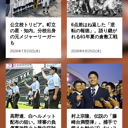
公立校トリビア。町立
6点差はね返した「逆
の星・知内。分校出身
転の報徳」。語り継が
の元メジャーリーガー
れる61年夏の倉敷工戦
も
2026年7月23日(木)
2026年6月25日(木)
高野連、白ヘルメット
村上宗隆、伝説の「藤
配布の狙い。球審の負
崎台満塁弾」。捕手で