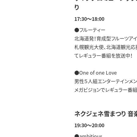
り
17:30～18:00
●フルーティー
北海道発！育成型フルーツアイ
札幌観光大使、北海道観光応援隊
てレギュラー番組を放送中！
●One of one Love
男性５人組エンターテインメン
メガビジョンでレギュラー番組
ネクジェネ雪まつり 音
19:30～20:00
●ambitious