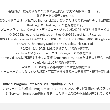
番組内容、放送時間などが実際の放送内容と異なる場合がございます。
番組データ提供元：IPG Inc.
、およびGガイドロゴは、米国TiVo Brands LLCおよび／またはその関連会社の日本
「Netflix」は、Netflix, Inc.の登録商標です。
ィズニープラス」は、ウォルト・ディズニー・ジャパン株式会社が運営するサービス
© 2026 Disney and its related entities © 2026 Searchlight Pictures
BS All rights reserved. ©2026 UNIVERSAL MUSIC LLC © 2026. MBC. All Rights r
©2026 20th Century Studios © KT StudioGenie Co., Ltd
「DAZN」は、DAZN Ltd.の商標または登録商標です。
YouTube およびYouTube ロゴは、Google LLC の商標です。
、Prime Videoおよび関連する全ての商標はAmazon.com, Inc.またはその関連会
HuluはHulu,LLCの登録商標です。
TELASAは、TELASA株式会社の商標または登録商標です。
のホームページに掲載している記事・写真等あらゆる素材の無断複写・転載を禁じま
Official Program Data Mark（公式番組情報マーク）
このマークは「Official Program Data Mark」といい、テレビ番組の公式情報
「SI(Service Information)情報」を利用したサービスにのみ表記が許されて