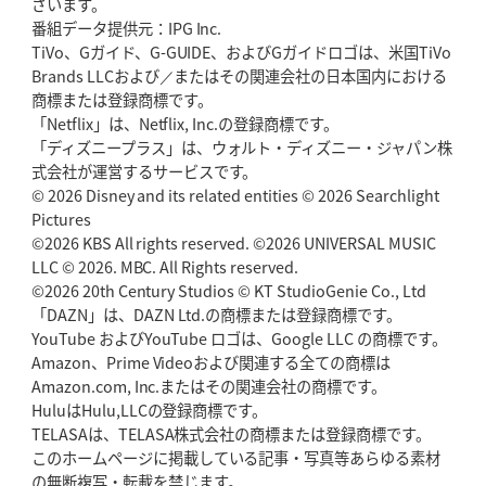
ざいます。
番組データ提供元：IPG Inc.
TiVo、Gガイド、G-GUIDE、およびGガイドロゴは、米国TiVo
Brands LLCおよび／またはその関連会社の日本国内における
商標または登録商標です。
「Netflix」は、Netflix, Inc.の登録商標です。
「ディズニープラス」は、ウォルト・ディズニー・ジャパン株
式会社が運営するサービスです。
© 2026 Disney and its related entities © 2026 Searchlight
Pictures
©2026 KBS All rights reserved. ©2026 UNIVERSAL MUSIC
LLC © 2026. MBC. All Rights reserved.
©2026 20th Century Studios © KT StudioGenie Co., Ltd
「DAZN」は、DAZN Ltd.の商標または登録商標です。
YouTube およびYouTube ロゴは、Google LLC の商標です。
Amazon、Prime Videoおよび関連する全ての商標は
Amazon.com, Inc.またはその関連会社の商標です。
HuluはHulu,LLCの登録商標です。
TELASAは、TELASA株式会社の商標または登録商標です。
このホームページに掲載している記事・写真等あらゆる素材
の無断複写・転載を禁じます。