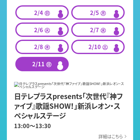
2/4 ㊐
2/5 ㊊
2/6 ㊋
2/7 ㊌
2/8 ㊍
2/10 ㊏
2/11 ㊐
日テレプラスpresents「次世代『神フ
ァイブ』歌謡SHOW！」新浜レオン・ス
ペシャルステージ
13:00〜13:30
詳細はこちら