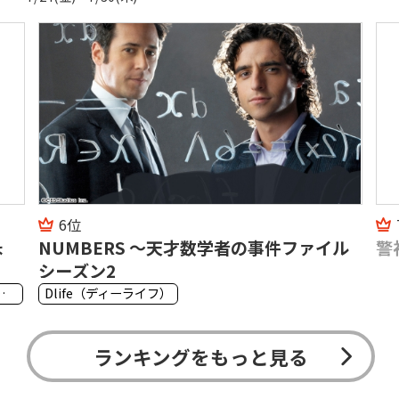
7位
ル
警視カサンドル〜湖畔の事件簿〜 6
警
ミ
ランキングをもっと見る