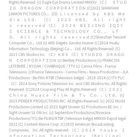
Rights Reserved.
(c) Eagle Eye Drama Limited MMXXV
（Ｃ） ＳＴＵＤ
ＩＯ ＤＲＡＧＯＮ ＣＯＲＰＯＲＡＴＩＯＮ
(C)2022 SHANGHAI
LINMON PICTURES CO.， LTD.
Ｌｉｃｅｎｓｅｄ ｂｙ ＫＢＳ Ｍｅ
ｄｉａ Ｌｔｄ． （Ｃ） ２０２３ ＫＢＳ． Ａｌｌ ｒｉｇｈｔ
ｓ ｒｅｓｅｒｖｅｄ
（Ｃ） ２０２４ ＢＥＩＪＩＮＧ ＩＱＩＹ
Ｉ ＳＣＩＥＮＣＥ ＆ ＴＥＣＨＮＯＬＯＧＹ ＣＯ．， ＬＴ
Ｄ． Ａｌｌ ｒｉｇｈｔｓ ｒｅｓｅｒｖｅｄ
(C)Shenzhen Tencent
Computer Co.，Ltd
(c) ARD Degeto Sandra Hoever
(C)2024 Youku
Information Technology (Beijing) Co.， Ltd. All Rights Reserved.
(C)
2015 CBS Studios Inc.
（Ｃ）ＫＢＳ
（Ｃ）ＳＴＵＤＩＯ ＤＲＡＧＯ
Ｎ ＣＯＲＰＯＲＡＴＩＯＮ
(c) Bentley Productions
(c) FRANCOIS
LEFEBVRE / RYOAN / CHABRAQUE / FTV
(c) Carma Films - France
Televisions. (c)France Televisions - Carma Films - Nexus Production - JLA
Productions - Be-Film RTBF (Television belge) - 2018-2024
(c) ITV PLC
（C）2014 Sony Pictures Television Inc. and CBS Studios Inc. All Rights
Reserved.
(C)2024 Coupang Play All Rights Reserved
（Ｃ）２０２１
Ｃｈｉｎａ Ｈｕａｃｅ Ｆｉｌｍ ＆ Ｔｖ Ｃｏ．，Ｌｔｄ．
(c)
2015 PENDER PRODUCTIONS INC. All Rights Reserved.
(c) 2022 World
Productions Limited
(c) 2023 Sight Unseen S1 Productions BC Inc. /
Sight Unseen S1 ON Inc.
(c) Septembre Productions/Itineraire
Productions/TF1/Be-FILMS/RTBF (Television belge) MMXXII Depot legal
2022
(C) Content Wavve Corp.
(C)2025 American Broadcasting
Companies， Inc. All rights reserved.
（Ｃ）２０２４ Ｙｏｕｋｕ Ｉ
ｎｆｏｒｍａｔｉｏｎ Ｔｅｃｈｎｏｌｏｇｙ （Ｂｅｉｊｉｎｇ）