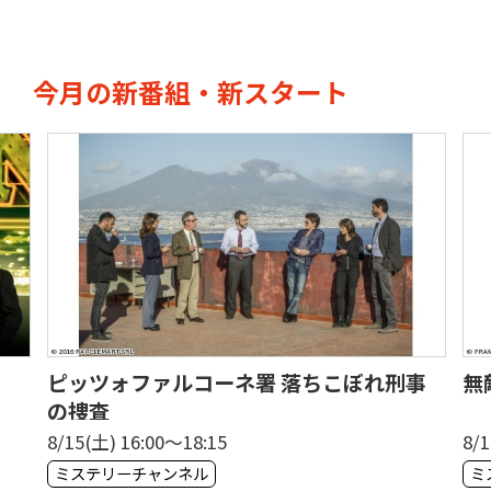
今月の新番組・新スタート
事
無敵の甘党判事マリアンヌ
ア
ン
8/17(月) 20:00〜21:00
8/
ミステリーチャンネル
V