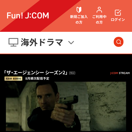
新規ご加入
ご利用中
ログイン
の方
の方
海外ドラマ
契約内容確認・変更
今日・明日の
番組
洋画
お困りごと解決・よくあるご質問
邦画
海外ドラマ
国内ドラマ
アジアドラマ
ウェブメール
マガジン
スポーツ
アニメ・キッズ
音楽
エンタメ・
バラエティ