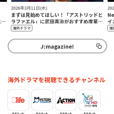
2026年3月11日(水)
20
まずは見始めてほしい！「アストリッドと
Ne
エ
ラファエル」に武田真治がおすすめ度星5
イ
つ
海外ドラマ
海
J:magazine!
海外ドラマを視聴できるチャンネル