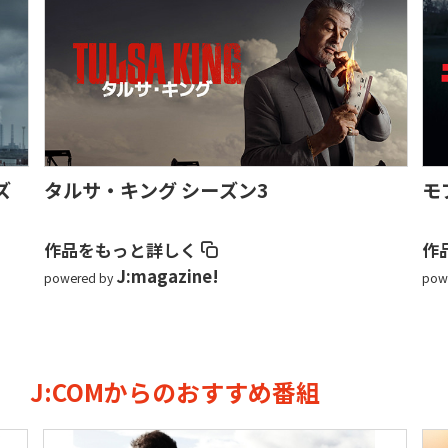
ズ
タルサ・キング シーズン3
モ
作品をもっと詳しく
作
J:magazine!
powered by
pow
J:COMからのおすすめ番組