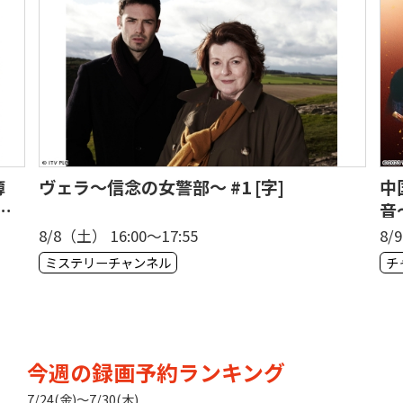
簿
ヴェラ〜信念の女警部〜 #1 [字]
中
秘
音
8/8（土） 16:00〜17:55
8/
ミステリーチャンネル
今週の録画予約ランキング
7/24(金)〜7/30(木)