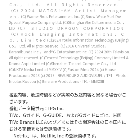
Ｃｏ．， Ｌｔｄ． Ａｌｌ Ｒｉｇｈｔｓ Ｒｅｓｅｒｖｅｄ．
（Ｃ）２０２４ ＭＡＩＯＳｉ−ＡＭ Ａｒｔｉｓｔ Ｍａｎａｇｅｍ
ｅｎｔ
(C) Warner Bros. Entertainment Inc.
(C)Snow White Must Die
Special Purpose Company Ltd.
(C)Shanghai Ake Culture media Co.，
LTD
（Ｃ） ＳＴＵＤＩＯ ＤＲＡＧＯＮ ＣＯＲＰＯＲＡＴＩＯＮ
（Ｃ）Ｒｏｃｋ Ｉｍａｇｉｎｇ Ｉｎｔｅｒｎａｔｉｏｎａｌ Ｃ
ｏ．，Ｌｉｍｉｔｅｄ
(C)2024 Youku Information Technology (Beijing)
Co.， Ltd. All Rights Reserved.
(C)2016 Universal Studios，
Baramibunda.Inc.， andYG Entertainment Inc.
(C) 2024 20th Television.
All rights reserved.
(C)Tencent Technology (Beijing) Company Limited &
Drama Apple Limited
(C)Shenzhen Tencent Computer Co.，Ltd
(C)UKTV Media Limited MMXXIV
(C)Euston Films 2024
(c) House
Productions 2023
(c) 2019 - BEAUBOURG AUDIOVISUEL / TF1 - Photo :
Nicolas Roucou
(c) Itineraire Productions - TF1 - MMXXIII
番組内容、放送時間などが実際の放送内容と異なる場合がご
ざいます。
番組データ提供元：IPG Inc.
TiVo、Gガイド、G-GUIDE、およびGガイドロゴは、米国
TiVo Brands LLCおよび／またはその関連会社の日本国内に
おける商標または登録商標です。
「Netflix」は、Netflix, Inc.の登録商標です。