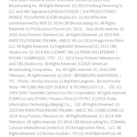
Broadcasting Inc. All Rights Reserved.
(C) 2023 Foxburg Financing 5，
LLC and ABC Signature
(c)Patrick FOUQUE / JLA PRODUCTIONS /
FRANCE TELEVISIONS
(C)CBS Studios Inc.
(c) NordFilm Kiel
commissioned by NDR
(c) 2024 CBS Broadcasting Inc. All Rights
Reserved.
(c) Productions Pixcom inc. 2022， tous droits reserves.
(c)
2026 Sony Pictures Television Inc. All Rights Reserved.
(c) 2025 RAI-
RADIOTELEVISIONE ITALIANA - ANELE SRL
(c) 2024 Imagicomm Films，
LLC. All Rights Reserved.
(c) DegetoNeil Sheerwood
(C) 2015 CBS
Studios Inc.
(c) 2016 RAI-CLEMART SRL
(c) FRANCOIS LEFEBVRE /
RYOAN / CHABRAQUE / FTV
（C）2014 Sony Pictures Television Inc.
and CBS Studios Inc. All Rights Reserved.
(C)2025 American
Broadcasting Companies， Inc. All rights reserved.
(C) 2024 20th
Television. All rights reserved.
(c) 2019 - BEAUBOURG AUDIOVISUEL /
TF1 - Photo : Nicolas Roucou
(c) Baptiste Langinier - Bonne Pioche
Story - M6
(C)BEIJING IQIYI SCIENCE & TECHNOLOGY CO.， LTD.
(C)
1999-2000 Twentieth Century Fox Film Corporation. All rights reserved.
(C)KBS
(c) Leny STORA / Passion Films
(c) ITV PLC
(C)2025 Youku
Information Technology (Beijing) Co.， Ltd. All Rights Reserved.
(c)
2025 RAI-RADIOTELEVISIONE ITALIANA - ANELE SRL
(C)KBS
(C)KBS
(c)
2016 Sony Pictures Television Inc. All Rights Reserved.
(C) 2024 20th
Television. All rights reserved. (C) 2024 CBS Broadcasting Inc.
(C)Media
Caravan International Limited
(c) 2024 Imagicomm Films， LLC. All
Rights Reserved.
(c) Nicolas Gouhier / TF1
(c) 2024 Bad Wolf Ltd. All