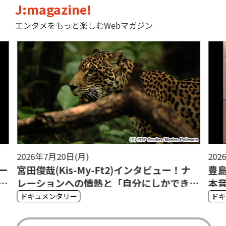
J:magazine!
エンタメをもっと楽しむWebマガジン
2026年7月10日(金)
20
ナ
豊島将之九段＆錦鯉が子どもたちの悩みに
モ
きな
本音で答える――将棋で学ぶ「緊張」と「ミ
ナ
ス」を味方につける方法
キ
ドキュメンタリー
ド