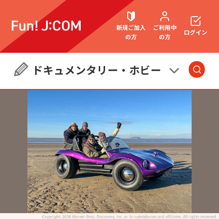
新規ご加入
ご利用中
ログイン
の方
の方
ドキュメンタリー・ホビー
契約内容確認・変更
今日・明日の
番組
洋画
お困りごと解決・よくあるご質問
邦画
海外ドラマ
国内ドラマ
アジアドラマ
ウェブメール
マガジン
スポーツ
アニメ・キッズ
音楽
エンタメ・
バラエティ