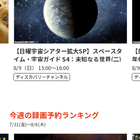
【日曜宇宙シアター拡大SP】スペースタ
【
イム・宇宙ガイド S4：未知なる世界(二)
年
8/9（日） 15:00〜16:00
8/
ディスカバリーチャンネル
デ
今週の録画予約ランキング
7/31(金)〜8/6(木)