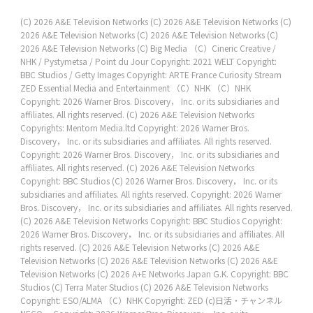
(C) 2026 A&E Television Networks
(C) 2026 A&E Television Networks
(C)
2026 A&E Television Networks
(C) 2026 A&E Television Networks
(C)
2026 A&E Television Networks
(C) Big Media
（C）Cineric Creative /
NHK / Pystymetsa / Point du Jour
Copyright: 2021 WELT
Copyright:
BBC Studios / Getty Images
Copyright: ARTE France Curiosity Stream
ZED Essential Media and Entertainment
（C）NHK
（C）NHK
Copyright: 2026 Warner Bros. Discovery， Inc. or its subsidiaries and
affiliates. All rights reserved.
(C) 2026 A&E Television Networks
Copyrights: Mentorn Media.ltd
Copyright: 2026 Warner Bros.
Discovery， Inc. or its subsidiaries and affiliates. All rights reserved.
Copyright: 2026 Warner Bros. Discovery， Inc. or its subsidiaries and
affiliates. All rights reserved.
(C) 2026 A&E Television Networks
Copyright: BBC Studios
(C) 2026 Warner Bros. Discovery， Inc. or its
subsidiaries and affiliates. All rights reserved.
Copyright: 2026 Warner
Bros. Discovery， Inc. or its subsidiaries and affiliates. All rights reserved.
(C) 2026 A&E Television Networks
Copyright: BBC Studios
Copyright:
2026 Warner Bros. Discovery， Inc. or its subsidiaries and affiliates. All
rights reserved.
(C) 2026 A&E Television Networks
(C) 2026 A&E
Television Networks
(C) 2026 A&E Television Networks
(C) 2026 A&E
Television Networks
(C) 2026 A+E Networks Japan G.K.
Copyright: BBC
Studios
(C) Terra Mater Studios
(C) 2026 A&E Television Networks
Copyright: ESO/ALMA
（C）NHK
Copyright: ZED
(c)日活・チャンネル