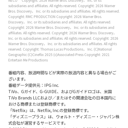
NECO
Copyright: 2026 Warner Bros. Discovery， Inc. or its
subsidiaries and affiliates. All rights reserved.
Copyright: 2026 Warner
Bros. Discovery， Inc. or its subsidiaries and affiliates. All rights reserved.
Copyright: RMC PRODUCTION
Copyright: 2026 Warner Bros.
Discovery， Inc. or its subsidiaries and affiliates. All rights reserved.
Copyright: 2026 Warner Bros. Discovery， Inc. or its subsidiaries and
affiliates. All rights reserved.
Copyright: 2026 Warner Bros. Discovery，
Inc. or its subsidiaries and affiliates. All rights reserved.
Copyright: 2026
Warner Bros. Discovery， Inc. or its subsidiaries and affiliates. All rights
reserved.
Copyright: Thomas Lucas Productions， Inc.
(C)National
Geographic
(C)Cineflix 2025
(c)Associated-Press
Copyright: 2021
Entertain Me Productions
番組内容、放送時間などが実際の放送内容と異なる場合がご
ざいます。
番組データ提供元：IPG Inc.
TiVo、Gガイド、G-GUIDE、およびGガイドロゴは、米国
TiVo Brands LLCおよび／またはその関連会社の日本国内に
おける商標または登録商標です。
「Netflix」は、Netflix, Inc.の登録商標です。
「ディズニープラス」は、ウォルト・ディズニー・ジャパン株
式会社が運営するサービスです。