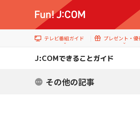
テレビ番組ガイド
プレゼント・優
J:COMできることガイド
その他
の記事
イベント・プレゼント
テレビ番組ガイド
トップ
エンタメをもっと楽しむWebマガジン