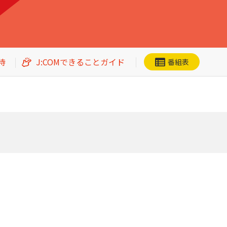
待
J:COMできることガイド
番組表
ネット動画
CS番組一覧
加入者優待