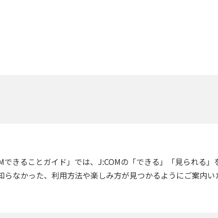
海外ドラマ
国内ドラマ
アジア
楽
エンタメ・
バラエティ
ドキュメ
COMできることガイド」では、J:COMの「できる」「見られる
知らなかった、利用方法や楽しみ方が見つかるようにご案内い
J:COMチャンネル