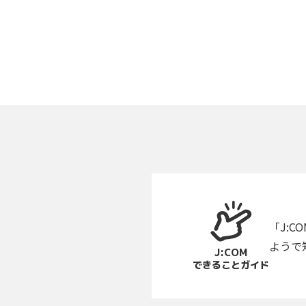
番組ジャンル
洋画
邦画
音
アニメ・キッズ
「J:
地域メディア
ようで
J:COM
できることガイド
Jテレ