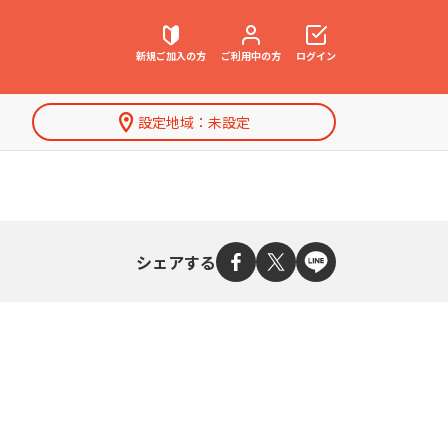
新規ご加入
の方
ご利用中
の方
ログイン
設定地域：
未設定
契約内容確認・変更
お困りごと解決・よくあるご質問
シェアする
特集一覧
ウェブメール
マガジン