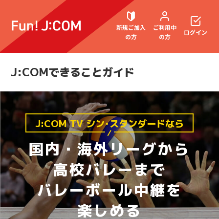
新規ご加入
ご利用中
ログイン
の方
の方
J:COMできることガイド
契約内容確認・変更
J:COM TV シン･スタンダードなら
お困りごと解決・よくあるご質問
国内・海外リーグから
高校バレーまで
ウェブメール
マガジン
バレーボール中継を
楽しめる