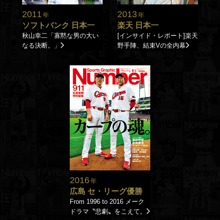
2011
2013
年
年
ソフトバンク 日本一
楽天 日本一
秋山幸二「寡黙な男の大い
[インサイド・レポート]楽天
なる決断。」
野手陣、結束Vの全内幕
2016
年
広島 セ・リーグ優勝
From 1996 to 2016 メーク
ドラマ〝悲劇〟をこえて。