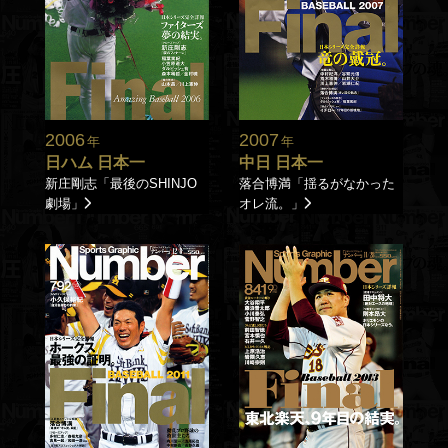
2006
2007
年
年
日ハム 日本一
中日 日本一
新庄剛志「最後のSHINJO
落合博満「揺るがなかった
劇場」
オレ流。」