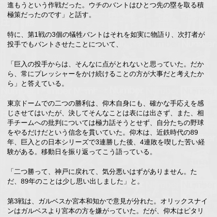
進もうという作戦だった。ウチのバントはひとつ先の塁を取る積
極策だったのです」と話す。
特に、第1戦の3個の犠牲バントはそれを如実に物語り、次打者が
投手でもバントさせたことについて、
「巨入の投手からは、そんなに点がとれないと思っていた。だか
ら、常にプレッシャーをかけ続けることの方が大事だと考えたか
ら」と答えている。
東京ドームでの二つの勝利は、仰木自身にも、確かな手応えを感
じさせてはいたが、決してそんなことは表には出さず、また、相
手チームへの批判については極力話そうとせず、自分たちの野球
をやるだけだという信念を貫いていた。仰木は、近鉄時代の89
年、巨入との日本シリーズで3連勝した後、4連敗を喫した苦い経
験がある。移動日を振り返ってこう語っている。
「二つ勝って、神戸に戻れて、気分悪いはずがありません。た
だ、89年のことは少し思い出しました」と。
第3戦は、ガルベスか宮本和知かで意見が分れた。オリックスナイ
ンはガルベスより宮本の方を嫌がっていた。だが、仰木はピタリ