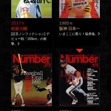
2017
1985
年
年
松坂大輔
阪神 日本一
[証言ノンフィクション] デ
いまここに甦り！猛虎魂。
ビュー戦「155km」の衝
撃。