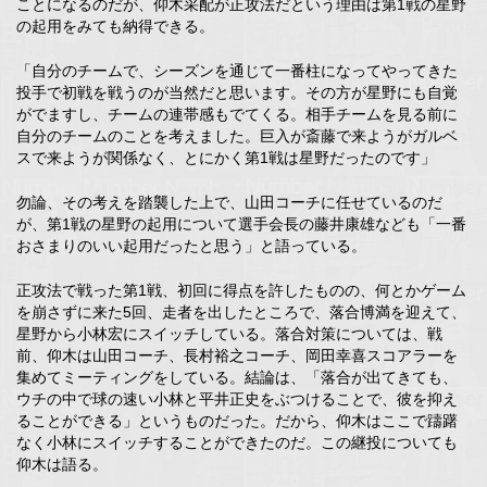
ことになるのだが、仰木采配が正攻法だという理由は第1戦の星野
の起用をみても納得できる。
「自分のチームで、シーズンを通じて一番柱になってやってきた
投手で初戦を戦うのが当然だと思います。その方が星野にも自覚
がでますし、チームの連帯感もでてくる。相手チームを見る前に
自分のチームのことを考えました。巨入が斎藤で来ようがガルベ
スで来ようが関係なく、とにかく第1戦は星野だったのです」
勿論、その考えを踏襲した上で、山田コーチに任せているのだ
が、第1戦の星野の起用について選手会長の藤井康雄なども「一番
おさまりのいい起用だったと思う」と語っている。
正攻法で戦った第1戦、初回に得点を許したものの、何とかゲーム
を崩さずに来た5回、走者を出したところで、落合博満を迎えて、
星野から小林宏にスイッチしている。落合対策については、戦
前、仰木は山田コーチ、長村裕之コーチ、岡田幸喜スコアラーを
集めてミーティングをしている。結論は、「落合が出てきても、
ウチの中で球の速い小林と平井正史をぶつけることで、彼を抑え
ることができる」というものだった。だから、仰木はここで躊躇
なく小林にスイッチすることができたのだ。この継投についても
仰木は語る。