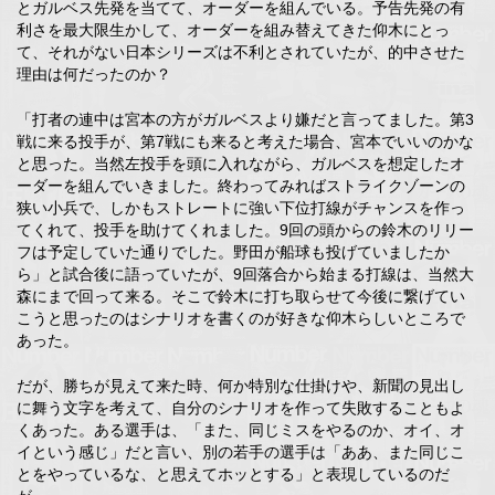
とガルベス先発を当てて、オーダーを組んでいる。予告先発の有
利さを最大限生かして、オーダーを組み替えてきた仰木にとっ
て、それがない日本シリーズは不利とされていたが、的中させた
理由は何だったのか？
「打者の連中は宮本の方がガルベスより嫌だと言ってました。第3
戦に来る投手が、第7戦にも来ると考えた場合、宮本でいいのかな
と思った。当然左投手を頭に入れながら、ガルベスを想定したオ
ーダーを組んでいきました。終わってみればストライクゾーンの
狭い小兵で、しかもストレートに強い下位打線がチャンスを作っ
てくれて、投手を助けてくれました。9回の頭からの鈴木のリリー
フは予定していた通りでした。野田が船球も投げていましたか
ら」と試合後に語っていたが、9回落合から始まる打線は、当然大
森にまで回って来る。そこで鈴木に打ち取らせて今後に繋げてい
こうと思ったのはシナリオを書くのが好きな仰木らしいところで
あった。
だが、勝ちが見えて来た時、何か特別な仕掛けや、新聞の見出し
に舞う文字を考えて、自分のシナリオを作って失敗することもよ
くあった。ある選手は、「また、同じミスをやるのか、オイ、オ
イという感じ」だと言い、別の若手の選手は「ああ、また同じこ
とをやっているな、と思えてホッとする」と表現しているのだ