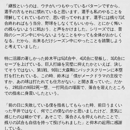
「継投というのは、ウチがいつもやっているパターンですから、
選手の方もそれに慣れていると思います。選手も私のやることを
理解してくれているので、思い切ってやれます。選手には残り7試
合終わればもう当分、野球をしなくてもいいから、とにかく悔い
の残らないように戦おう、と声をかけました。シリーズでは、普
段のシーズン中にやらないようなことをやっても全体がおかしく
なる。だから、出来るだけシーズン中にやったことを踏襲しよう
と考えていました」
特に活躍の著しかった鈴木平は5試合中、4試合に登板し、3試合に
セーブを上げている。巨人打線を完璧に抑えたかといえば、決し
てそうではない。第1戦、9回に大森剛にバックスクリーンに本塁
打を打たれている。この時、鈴木は「僕がメークドラマの主役で
すか、あの球は打たれても仕方がない」と開き直っていた。だか
ら、2戦目の9回2死一塁、一打同点の場面で、落合を迎えたところ
での指名に身震いしたという。
「前の日に失敗している僕を指名してもらった時、前日うまくい
った平井ではなく、何でこの僕なのかと思いましたけど、意気に
感じたのは確かです。あそこで、落合さんを抑えられたことで、
残りの試合も自信を持って投げられました」と仰木の起用に感謝
している。