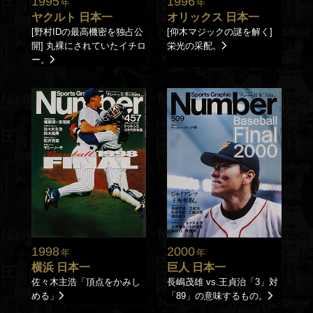
1995
1996
年
年
ヤクルト 日本一
オリックス 日本一
[野村IDの最高機密を独占公
[仰木マジックの謎を解く]
開] 丸裸にされていたイチロ
栄光の采配。
ー。
1998
2000
年
年
横浜 日本一
巨人 日本一
佐々木主浩「頂点をかみし
長嶋茂雄 vs.王貞治「3」対
める」
「89」の意味するもの。