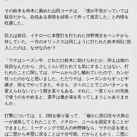
その鈴木を仰木に薦めた山田コーチは、「僕が不安がっていては
駄目だから、自信ある表情を頑張って作って進言した」と内情を
吐露した。
巨人は前日、イチローに本塁打を打たれた河野博文をベンチから
外していた。一方のオリックスは同じように打たれた鈴木9回に投
入したのは、なぜなのか？
「ウチはシーズン中、どれだけ鈴木に助けられたか。抑えは彼の
役目なんだから、少しくらい打たれても気にすることはない。打
たれたことに関しては、ゲームから少し離れていたので、カンが
狂ったのかなと思いました。ただウチは、シーズンからずっと中
継ぎ、抑えでやってきた。今さら、少々のことでこのパターンを
変えられないという開き直りもある。それに、一度ぐらいの失敗
で使うのをやめると、選手は働き場を失ってしまうじゃありませ
んか」
打撃については、1、2戦を振り返って、「確かに田口壮や大島公
一が成長してくれたことで、イチロー、ニールを固定することが
できました。ミーティングで巨人の外野陣なら、ウチの足を使え
ば二塁から本塁に戻ることは十分可能。だからともかく、二塁に