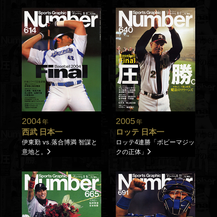
2004
2005
年
年
西武 日本一
ロッテ 日本一
伊東勤 vs.落合博満 智謀と
ロッテ4連勝「ボビーマジッ
意地と。
クの正体」