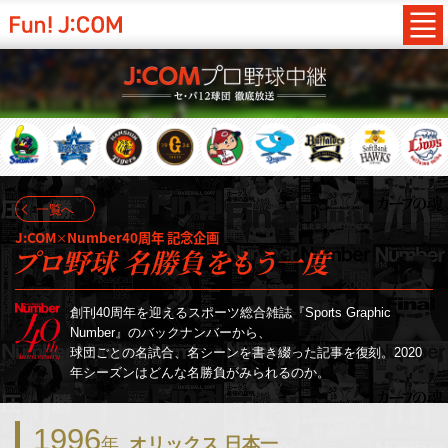
一覧へ
J:COM
Number40周年 記念企画
×
プロ野球 名勝負をもう一度
創刊40周年を迎えるスポーツ総合雑誌『Sports Graphic
Number』のバックナンバーから、
球団ごとの名試合、名シーンを書き綴った記事を復刻。2020
年シーズンはどんな名勝負がみられるのか。
1996
年
オリックス 日本一