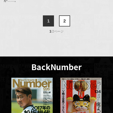
が……。
1
2
1
/2ページ
BackNumber