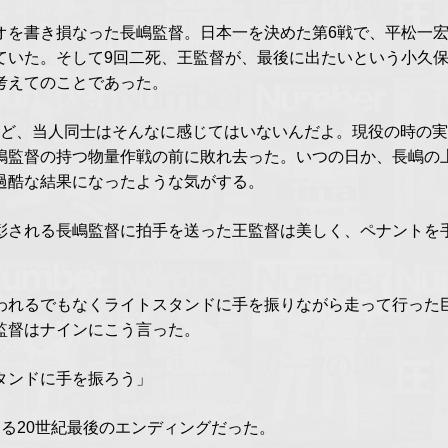
オを書き損なった長嶋監督。日本一を決めた第6戦で、平松一
ていた。そして9回二死、王監督が、最後に出たいという小久
考えてのことであった。
れど、当人同士はそんなに感じてはいないんだよ。現役の時の
嶋監督の持つ物量作戦の前に敗れ去った。いつの日か、長嶋の
過酷な結果になったような気がする。
彰される長嶋監督に拍手を送った王監督は美しく、ペナントを
われるでもなくライトスタンドに手を振りながら走って行った
監督はナインにこう言った。
タンドに手を振ろう」
る20世紀最後のエンディングだった。