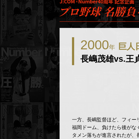
J:COM
Number40周年 記念企画
×
プロ野球 名勝負
2000
巨人
年
長嶋茂雄vs.
一方、長嶋監督ほど、フィー
福岡ドーム、負けたら後がな
タメン落ちが進言されたが、