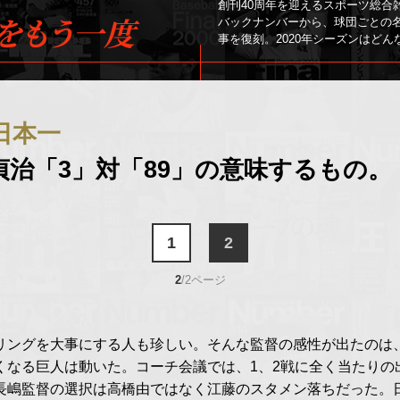
創刊40周年を迎えるスポーツ総合雑誌『Sp
をもう一度
バックナンバーから、
球団ごとの
事を復刻。2020年シーズンはど
日本一
王貞治「3」対「89」の意味するもの。
1
2
2
/2ページ
リングを大事にする人も珍しい。そんな監督の感性が出たのは
くなる巨人は動いた。コーチ会議では、1、2戦に全く当たりの
長嶋監督の選択は高橋由ではなく江藤のスタメン落ちだった。