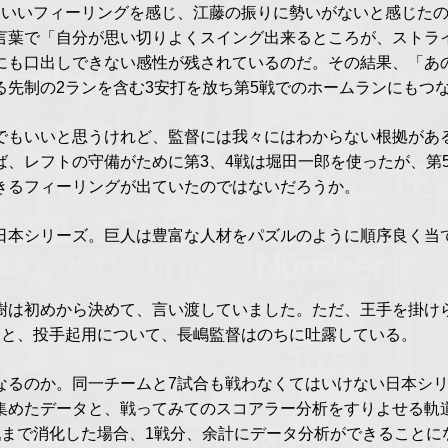
はいいフィーリングを感じ、江藤の振りに勢いがないと感じた
言葉で「自分が思い切りよくスイング出来るところが、ストラ
にも口出しできない感性が残されているのだ。その結果、「あ
る先制の2ランを含む3安打を放ち第5戦でのホームランにもつ
でもいいと思うけれど、監督には我々にはわからない根拠があ
ば、レフトの守備がために第3、4戦は堀田一郎を使ったが、第
きるフィーリングが出ていたのではないだろうか。
日本シリーズ。巨人は豊富な人材をパズルのように順序良く当
樹は初めから決めて、言い渡していました。ただ、王手を掛け
」と、投手起用について、長嶋監督はのちに吐露している。
なるのか。同一チームと7試合も戦わなくてはいけない日本シリ
集めたデータと、戦ってみてのスコアラー分析をすりよせる軌
戦まで消化した場合、1戦分、余計にデータ分析ができることに