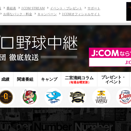
報
番組表
J:COM STREAM
イベント・プレゼント
サポート
お得なパック・料金
キャンペーン
J:COMオフィシャルサイト
プレゼント・
二宮清純コラム
・成績
関連番組
キャンプ
イベント
（毎週金曜更新）