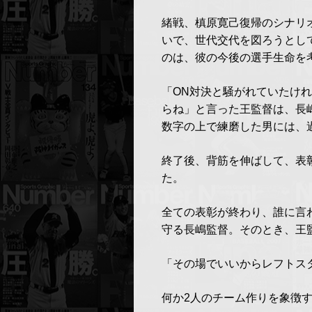
緒戦、槙原寛己復帰のシナリ
いで、世代交代を図ろうとし
のは、彼の今後の選手生命を
「ON対決と騒がれていたけ
らね」と言った王監督は、長
数字の上で練磨した男には、
終了後、背筋を伸ばして、表
た。
全ての表彰が終わり、誰に言
守る長嶋監督。そのとき、王
「その場でいいからレフトス
何か2人のチーム作りを象徴す