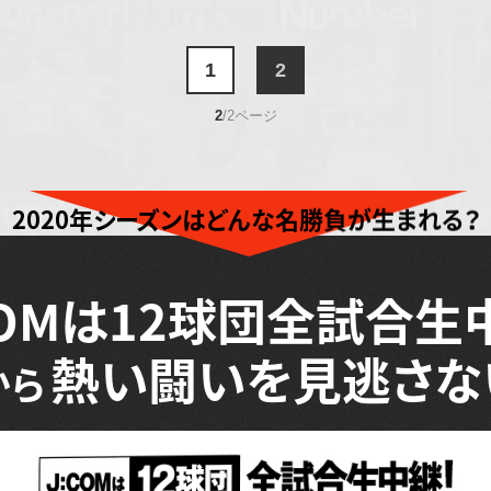
1
2
2
/2ページ
2020年シーズンはどんな名勝負が生まれる？
COMは
12球団全試合生
熱い闘いを見逃さな
から