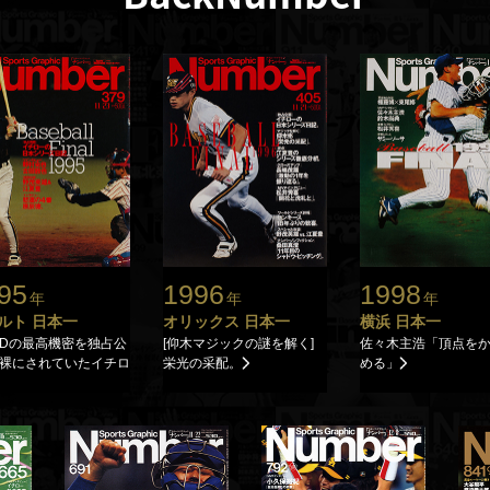
95
1996
1998
年
年
年
ルト 日本一
オリックス 日本一
横浜 日本一
村IDの最高機密を独占公
[仰木マジックの謎を解く]
佐々木主浩「頂点を
 丸裸にされていたイチロ
栄光の采配。
める」