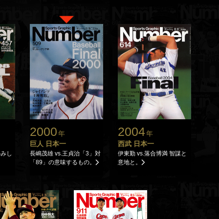
2000
2004
年
年
巨人 日本一
西武 日本一
かみし
長嶋茂雄 vs.王貞治「3」対
伊東勤 vs.落合博満 智謀と
「89」の意味するもの。
意地と。