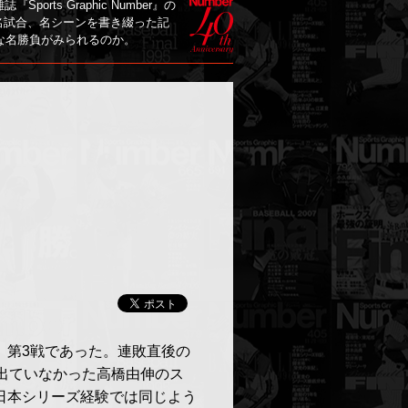
orts Graphic Number』の
名試合、名シーンを書き綴った記
んな名勝負がみられるのか。
、第3戦であった。連敗直後の
出ていなかった高橋由伸のス
日本シリーズ経験では同じよう