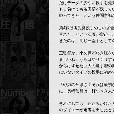
だけデータの少ない投手を先
もし負けても若田部が残って
戦ってきた」という仲問意識
第4戦は両先発投手のしのぎ
直れた」という江藤が奮起し
きたのは、同じ三塁手として
王監督が、小久保がわき腹を
ましいね。うちはやりくりす
からはずせた巨人の選手層の
にいないタイプの投手に初め
「戦力の分厚さ？それは最初
に、長嶋監督は「打つべき人
それにしても、たたみかけた
のダイエーが走者を出したと