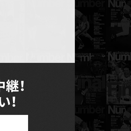
中継！
い！