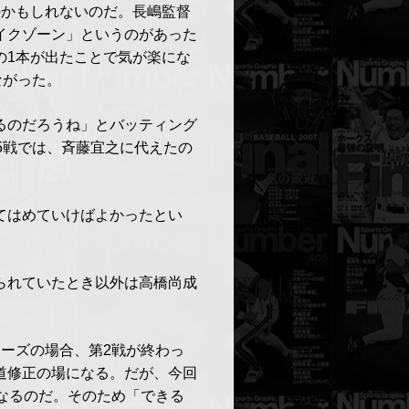
のかもしれないのだ。長嶋監督
イクゾーン」というのがあった
の1本が出たことで気が楽にな
ながった。
るのだろうね」とバッティング
5戦では、斉藤宜之に代えたの
てはめていけばよかったとい
られていたとき以外は高橋尚成
ーズの場合、第2戦が終わっ
道修正の場になる。だが、今回
なるのだ。そのため「できる