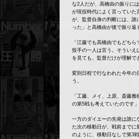
な2人だが、高橋由の振りに
が現役時代によく言っていた
が、監督自身の判断には、誰
った」と高橋由が後で振り返
「江藤でも高橋由でもどちら
投手の一人は言う。そういえ
を見ても、監督だけが理解で
変則日程で行なわれた今年の
う。
「工藤、メイ、上原、斎藤雅
の第5戦も考えていたのです
一方のダイエーの先発は誰に
た次の移動日が、戦前までに
のように、移動日なしで第3