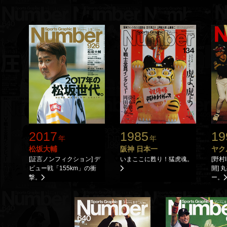
2017
1985
19
年
年
松坂大輔
阪神 日本一
ヤク
[証言ノンフィクション] デ
いまここに甦り！猛虎魂。
[野
ビュー戦「155km」の衝
開]
撃。
ー。