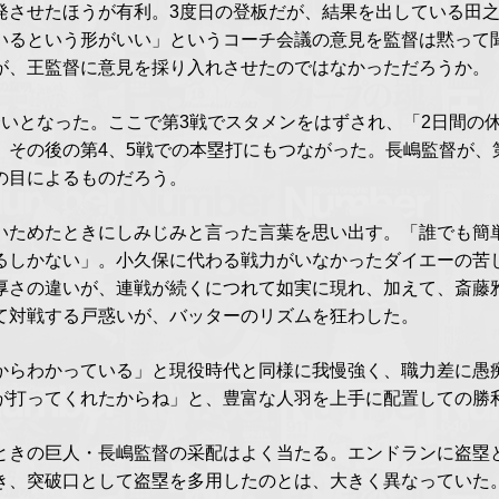
発させたほうが有利。3度日の登板だが、結果を出している田之
いるという形がいい」というコーチ会議の意見を監督は黙って
が、王監督に意見を採り入れさせたのではなかっただろうか。
合いとなった。ここで第3戦でスタメンをはずされ、「2日間の
、その後の第4、5戦での本塁打にもつながった。長嶋監督が、
の目によるものだろう。
いためたときにしみじみと言った言葉を思い出す。「誰でも簡
るしかない」。小久保に代わる戦力がいなかったダイエーの苦
厚さの違いが、連戦が続くにつれて如実に現れ、加えて、斎藤
て対戦する戸惑いが、バッターのリズムを狂わした。
からわかっている」と現役時代と同様に我慢強く、職力差に愚
が打ってくれたからね」と、豊富な人羽を上手に配置しての勝
ときの巨人・長嶋監督の采配はよく当たる。エンドランに盗塁
き、突破口として盗塁を多用したのとは、大きく異なっていた