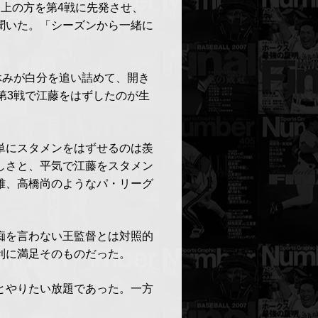
上の方を第4戦に先発させ、
聞いた。「シーズンから一緒に
休みが白分を追い詰めて、開き
第3戦で江藤をはずしたのが生
単にスタメンをはずせるのは羨
しさと、平気で江藤をスタメン
雅、高橋尚のようなパ・リーグ
痴を言わない王監督とは対照的
利に満足そのものだった。
とやりたい放題であった。一方
。