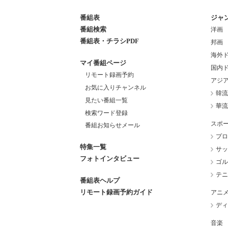
番組表
ジャ
番組検索
洋画
番組表・チラシPDF
邦画
海外
マイ番組ページ
国内
リモート録画予約
アジ
お気に入りチャンネル
韓流
見たい番組一覧
華流
検索ワード登録
スポ
番組お知らせメール
プロ
特集一覧
サッ
フォトインタビュー
ゴル
テニ
番組表ヘルプ
リモート録画予約ガイド
アニ
ディ
音楽