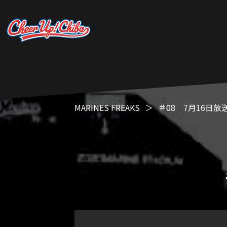
MARINES FREAKS
＃08 7月16日放