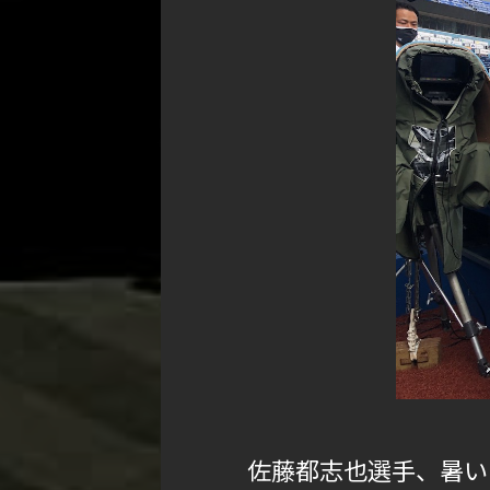
佐藤都志也選手、暑い