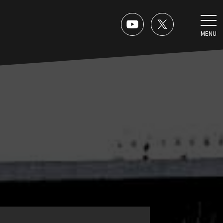
MENU
。