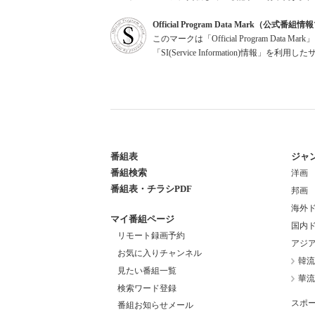
Official Program Data Mark（公式番
このマークは「Official Program Dat
「SI(Service Information)情
番組表
ジャ
番組検索
洋画
番組表・チラシPDF
邦画
海外
マイ番組ページ
国内
リモート録画予約
アジ
お気に入りチャンネル
韓流
見たい番組一覧
華流
検索ワード登録
スポ
番組お知らせメール