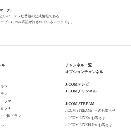
組情報マーク）
a Mark」といい、テレビ番組の公式情報である
報」を利用したサービスにのみ表記が許されているマークです。
ンル
チャンネル一覧
オプションチャンネル
J:COMテレビ
ドラマ
J:COMチャンネル
ドラマ
アドラマ
J:COM STREAM
まつり
J:COM STREAMからのお知らせ
・中国ドラマ
J:COM LINKのお客さま
J:COM LINK以外のお客さま
ーツ