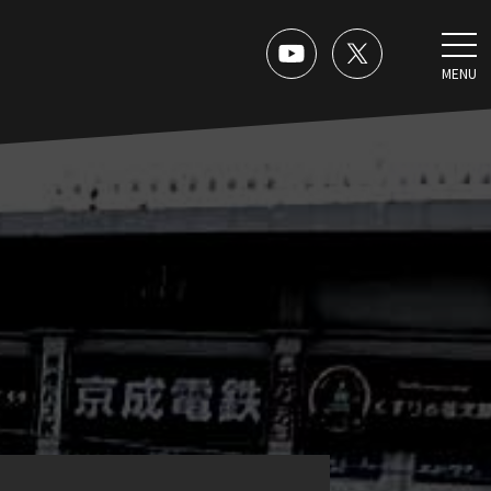
MENU
。