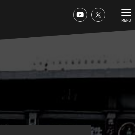
MENU
。