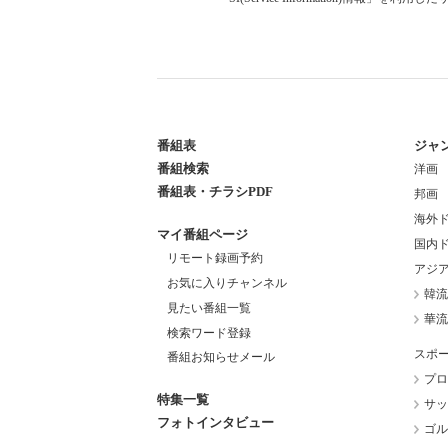
番組表
ジャ
番組検索
洋画
番組表・チラシPDF
邦画
海外
マイ番組ページ
国内
リモート録画予約
アジ
お気に入りチャンネル
韓流
見たい番組一覧
華流
検索ワード登録
スポ
番組お知らせメール
プロ
特集一覧
サッ
フォトインタビュー
ゴル