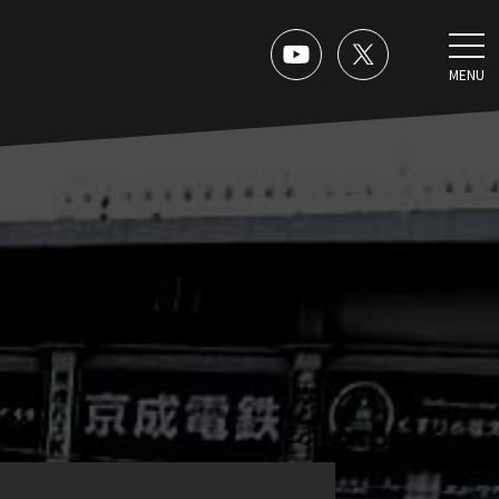
MENU
。