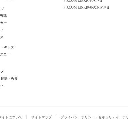
J:COM LINKのお客さま
J:COM LINK以外のお客さま
ーツ
野球
カー
フ
ス
メ・キッズ
ズニー
タメ
・趣味・教養
ルト
サイトについて
サイトマップ
プライバシーポリシー・セキュリティーポ