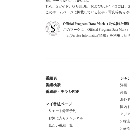
番組データ提供元：IPG Inc.
TiVo、Gガイド、G-GUIDE、およびGガイドロゴは、
このホームページに掲載している記事・写真等あらゆ
Official Program Data Mark（公式番
このマークは「Official Program Dat
「SI(Service Information)情
番組表
ジャ
番組検索
洋画
番組表・チラシPDF
邦画
海外
マイ番組ページ
国内
リモート録画予約
アジ
お気に入りチャンネル
韓流
見たい番組一覧
華流