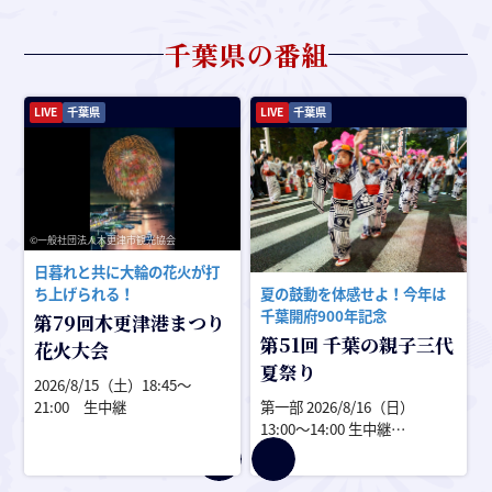
千葉県
の番組
LIVE
千葉県
LIVE
千葉県
©一般社団法人木更津市観光協会
日暮れと共に大輪の花火が打
ち上げられる！
夏の鼓動を体感せよ！今年は
千葉開府900年記念
第79回木更津港まつり
第51回 千葉の親子三代
花火大会
夏祭り
2026/8/15（土）18:45〜
21:00 生中継
第一部 2026/8/16（日）
13:00〜14:00 生中継
第二部 2026/8/16（日）
17:45〜20:15 生中継