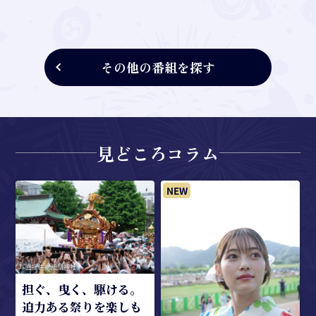
その他の番組を探す
見どころコラム
米
写真提供／浅草神社
担ぐ、曳く、駆ける。
迫力ある祭りを楽しも