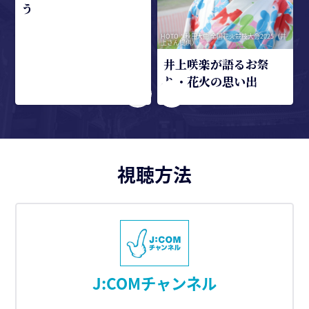
う
HOTO：秋田大曲 全国花火競技大会2025（井
上さん提供）
井上咲楽が語るお祭
り・花火の思い出
視聴方法
J:COMチャンネル