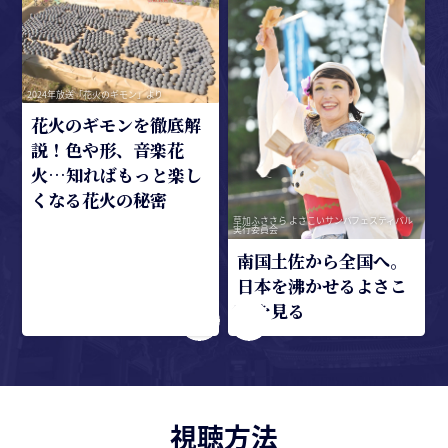
2024年放送「花火のギモン」より
浅
花火のギモンを徹底解
説！色や形、音楽花
火…知ればもっと楽し
くなる花火の秘密
草加ふささら よさこいサンバフェスティバル
実行委員会
南国土佐から全国へ。
日本を沸かせるよさこ
いを見る
視聴方法