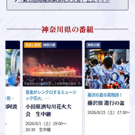
神奈川県
の番組
見逃し配信
神奈川県
神奈川県
写真提供／一般社団法人 小田原市観光協会
タ
音楽がシンクロするミュージ
藤沢の夏の風物詩！
ック花火、
第
藤沢宿 遊行の盆
ナイアガラ花火に注目！
波
小田原酒匂川花火大
2026/8/15（土）17:30〜
会 生中継
2026/8/1（土）19:00〜
20:30 生中継