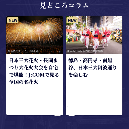
見どころコラム
2
米百俵花火・尺玉100連発
東京高円寺阿波おどり振興協会
日本三大花火・長岡ま
徳島・高円寺・南越
つり大花火大会を自宅
谷、日本三大阿波踊り
で堪能！J:COMで見る
を楽しむ
全国の名花火