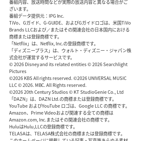
番組内容、放送時間などが実際の放送内容と異なる場合がご
ざいます。
番組データ提供元：IPG Inc.
TiVo、Gガイド、G-GUIDE、およびGガイドロゴは、米国TiVo
Brands LLCおよび／またはその関連会社の日本国内における
商標または登録商標です。
「Netflix」は、Netflix, Inc.の登録商標です。
「ディズニープラス」は、ウォルト・ディズニー・ジャパン株
式会社が運営するサービスです。
© 2026 Disney and its related entities © 2026 Searchlight
Pictures
©2026 KBS All rights reserved. ©2026 UNIVERSAL MUSIC
LLC © 2026. MBC. All Rights reserved.
©2026 20th Century Studios © KT StudioGenie Co., Ltd
「DAZN」は、DAZN Ltd.の商標または登録商標です。
YouTube およびYouTube ロゴは、Google LLC の商標です。
Amazon、Prime Videoおよび関連する全ての商標は
Amazon.com, Inc.またはその関連会社の商標です。
HuluはHulu,LLCの登録商標です。
TELASAは、TELASA株式会社の商標または登録商標です。
このホームページに掲載している記事・写真等あらゆる素材