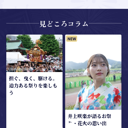
見どころコラム
米
写真提供／浅草神社
担ぐ、曳く、駆ける。
迫力ある祭りを楽しも
う
HOTO：秋田大曲 全国花火競技大会2025（井
上さん提供）
井上咲楽が語るお祭
り・花火の思い出