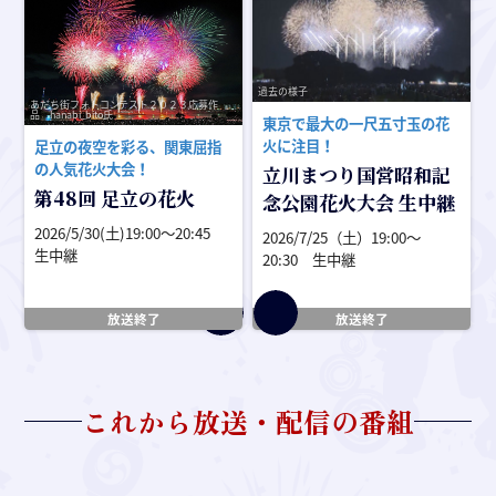
過去の様子
あだち街フォトコンテスト２０２３応募作
品 hanabi_bito氏
東京で最大の一尺五寸玉の花
火に注目！
足立の夜空を彩る、関東屈指
の人気花火大会！
立川まつり国営昭和記
第48回 足立の花火
念公園花火大会 生中継
2026/5/30(土)19:00〜20:45
2026/7/25（土）19:00〜
生中継
20:30 生中継
放送終了
放送終了
これから放送・配信の番組