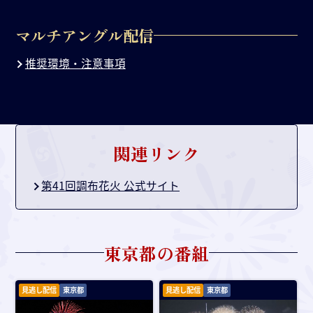
マルチアングル配信
推奨環境・注意事項
関連リンク
第41回調布花火 公式サイト
東京都
の番組
見逃し配信
東京都
見逃し配信
東京都
画