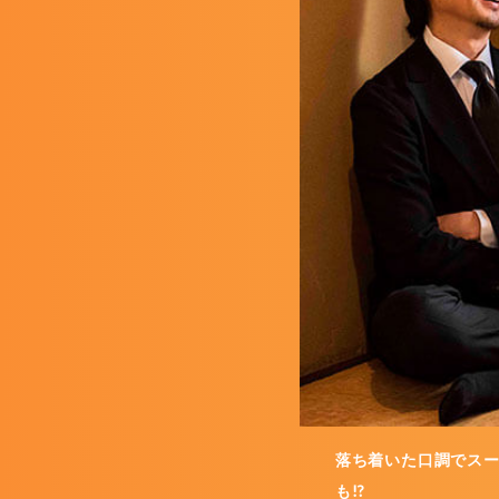
落ち着いた口調でスー
も!?