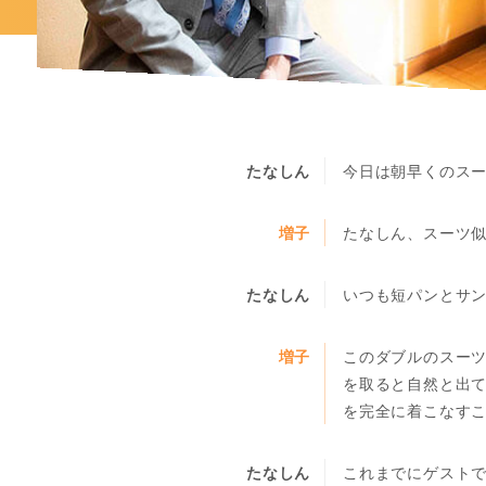
たなしん
今日は朝早くのス
増子
たなしん、スーツ
たなしん
いつも短パンとサン
増子
このダブルのスー
を取ると自然と出て
を完全に着こなす
たなしん
これまでにゲスト