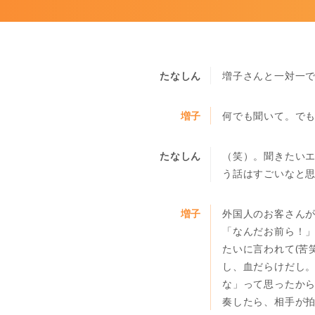
たなしん
増子さんと一対一で
増子
何でも聞いて。でも
たなしん
（笑）。聞きたいエ
う話はすごいなと
増子
外国人のお客さん
「なんだお前ら！
たいに言われて(苦
し、血だらけだし
な」って思ったか
奏したら、相手が拍