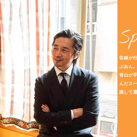
S
収録が
ぷあん
青山が
んだスー
識して