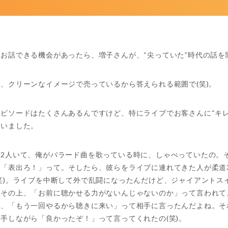
お話できる機会があったら、増子さんが、“尖っていた”時代の話を
、クリーンなイメージで売っているから答えられる範囲で(笑)。
ピソードはたくさんあるんですけど、特にライブでお客さんに“キレ
思いました。
が2人いて、俺がバラード曲を歌っている時に、しゃべっていたの。
」「表出ろ！」って。そしたら、彼らをライブに連れてきた人が柔道
笑)。ライブを中断して外で乱闘になったんだけど、ジャイアントス
。その上、「お前に聴かせる力がないんじゃないのか」って言われて
ら、「もう一回やるから聴きに来い」って相手に言ったんだよね。そ
手しながら「良かったぞ！」って言ってくれたの(笑)。