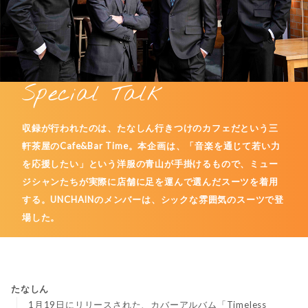
Special Talk
収録が行われたのは、たなしん行きつけのカフェだという三
軒茶屋のCafe&Bar Time。本企画は、「音楽を通じて若い力
を応援したい」という洋服の青山が手掛けるもので、ミュー
ジシャンたちが実際に店舗に足を運んで選んだスーツを着用
する。UNCHAINのメンバーは、シックな雰囲気のスーツで登
場した。
たなしん
1月19日にリリースされた、カバーアルバム「Timeless