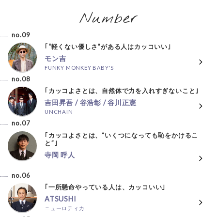
Number
no.09
｢“軽くない優しさ”がある人はカッコいい｣
モン吉
FUNKY MONKEY BΛBY'S
no.08
｢カッコよさとは、自然体で力を入れすぎないこと｣
吉田昇吾 / 谷浩彰 / 谷川正憲
UNCHAIN
no.07
｢カッコよさとは、“いくつになっても恥をかけるこ
と”｣
寺岡 呼人
no.06
｢一所懸命やっている人は、カッコいい｣
ATSUSHI
ニューロティカ