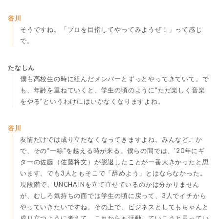
谷川
そうですね。「プロを目指してやってみようぜ！」って感じ
で。
たなしん
僕も高校生の時に組んだメンバーとずっとやってきていて。で
も、年齢を重ねていくと、学生の頃のように“ただ楽しく音楽
をやる”というわけにはいかなくなりますよね。
谷川
友情だけでは成り立たなくなってきますよね。みんなどこか
で、その“一線”を越える時が来る。僕らの間では、’20年にギ
ターの佐藤（佐藤将文）が脱退したことが一番大きかったと思
います。でも3人ともそこで「辞めよう」とはならなかった。
現段階で、UNCHAINを立て直せているのかは分かりません
が、むしろ気持ちの面では学生の頃に戻って、3人でイチから
やっていきたいですね。その上で、ビジネスとしてもちゃんと
成り立つように考えて、これからも活動していこうと思ってい