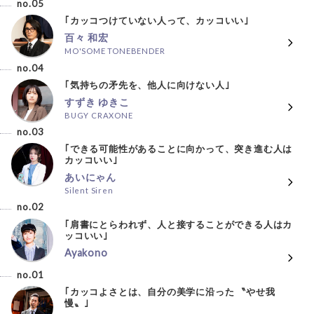
no.05
｢カッコつけていない人って、カッコいい｣
百々 和宏
MO'SOME TONEBENDER
no.04
｢気持ちの矛先を、他人に向けない人｣
すずき ゆきこ
BUGY CRAXONE
no.03
｢できる可能性があることに向かって、突き進む人は
カッコいい｣
あいにゃん
Silent Siren
no.02
｢肩書にとらわれず、人と接することができる人はカ
ッコいい｣
Ayakono
no.01
｢カッコよさとは、自分の美学に沿った 〝やせ我
慢〟｣