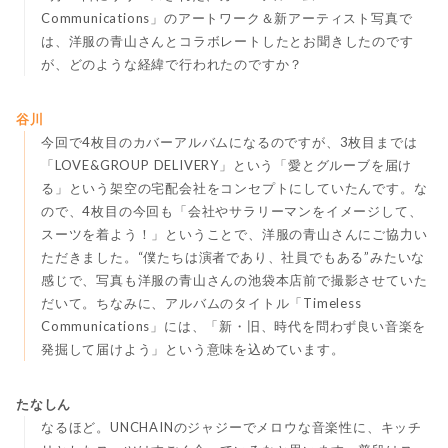
Communications」のアートワーク＆新アーティスト写真で
は、洋服の青山さんとコラボレートしたとお聞きしたのです
が、どのような経緯で行われたのですか？
谷川
今回で4枚目のカバーアルバムになるのですが、3枚目までは
「LOVE&GROUP DELIVERY」という「愛とグルーブを届け
る」という架空の宅配会社をコンセプトにしていたんです。な
ので、4枚目の今回も「会社やサラリーマンをイメージして、
スーツを着よう！」ということで、洋服の青山さんにご協力い
ただきました。“僕たちは演者であり、社員でもある”みたいな
感じで、写真も洋服の青山さんの池袋本店前で撮影させていた
だいて。ちなみに、アルバムのタイトル「Timeless
Communications」には、「新・旧、時代を問わず良い音楽を
発掘して届けよう」という意味を込めています。
たなしん
なるほど。UNCHAINのジャジーでメロウな音楽性に、キッチ