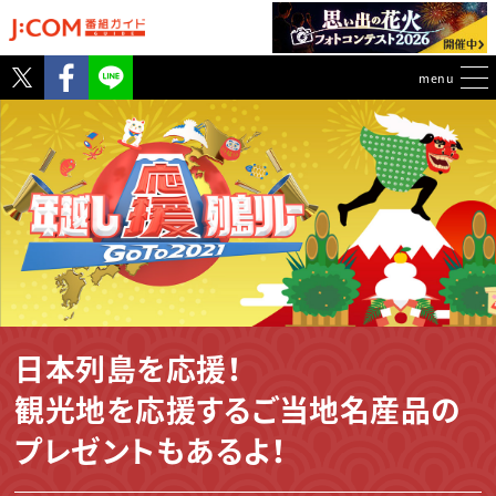
Twitter
Facebook
menu
Twitter、Facebookから投稿
日本列島を応援！
観光地を応援するご当地名産品の
プレゼントもあるよ！
◆【北海道札幌市】海鮮居酒屋「はちきょう」より
「豪華海鮮年末ギフトセット」（5名様）
◆【大阪府】株式会社小倉屋山本より