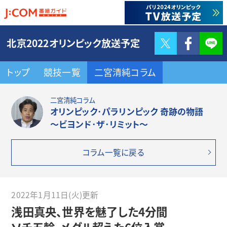
Twitter
F
北京2022オリンピック放送予定
トップ
競技一覧
二宮清純コラム
二宮清純コラム
オリンピック･パラリンピック 奇跡の物語
～ビヨンド･ザ･リミット～
コラム一覧に戻る
2022年1月11日(火)更新
浅田真央、世界を魅了した4分間