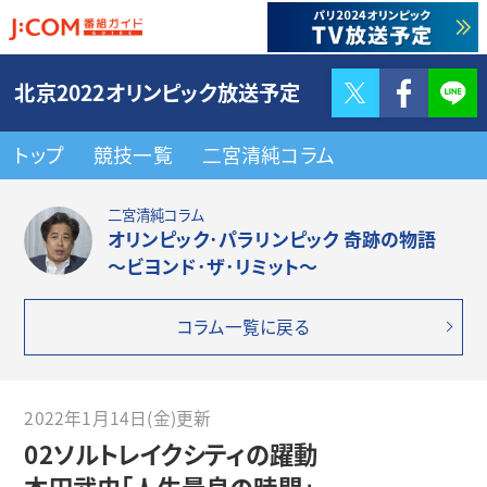
Twitter
F
北京2022オリンピック放送予定
トップ
競技一覧
二宮清純コラム
二宮清純コラム
オリンピック･パラリンピック 奇跡の物語
～ビヨンド･ザ･リミット～
コラム一覧に戻る
2022年1月14日(金)更新
02ソルトレイクシティの躍動